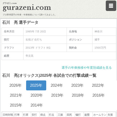
グラゼニ.com
gurazeni.com
プロ野球選手の年俸・年俸推移について調べてみました。
石川 亮 選手データ
生年月日
1995年 7月 20日
出身地
神奈川
投打
右投げ 右打ち
ポジション
捕手
ドラフト
2013年 ドラフト 8位
契約金
1500万円
経歴
帝京高
選手の年俸推移や年度別成績を見る
石川 亮(オリックス)2025年 各試合での打撃成績一覧
2026年
2025年
2024年
2023年
2022年
2021年
2020年
2019年
2018年
2016年
2015年
2014年
日時対戦
打率
打席
安打
得点
打点
三振
四死
犠打
盗塁
ホームラン
失策