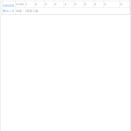
0.000
1
0
0
0
1
0
0
0
0
0
5月22日
対ロッテ
内容：7回空三振