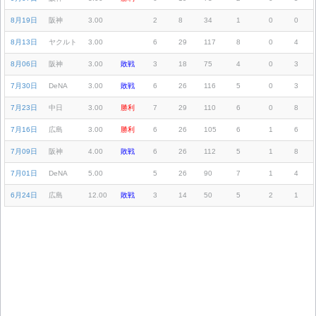
8月19日
阪神
3.00
2
8
34
1
0
0
8月13日
ヤクルト
3.00
6
29
117
8
0
4
8月06日
阪神
3.00
敗戦
3
18
75
4
0
3
7月30日
DeNA
3.00
敗戦
6
26
116
5
0
3
7月23日
中日
3.00
勝利
7
29
110
6
0
8
7月16日
広島
3.00
勝利
6
26
105
6
1
6
7月09日
阪神
4.00
敗戦
6
26
112
5
1
8
7月01日
DeNA
5.00
5
26
90
7
1
4
6月24日
広島
12.00
敗戦
3
14
50
5
2
1