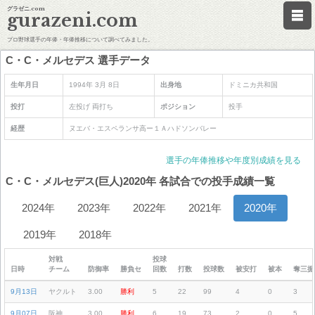
グラゼニ.com
gurazeni.com
プロ野球選手の年俸・年俸推移について調べてみました。
C・C・メルセデス 選手データ
生年月日
1994年 3月 8日
出身地
ドミニカ共和国
投打
左投げ 両打ち
ポジション
投手
経歴
ヌエバ・エスペランサ高ー１Ａハドソンバレー
選手の年俸推移や年度別成績を見る
C・C・メルセデス(巨人)2020年 各試合での投手成績一覧
2024年
2023年
2022年
2021年
2020年
2019年
2018年
対戦
投球
日時
チーム
防御率
勝負セ
回数
打数
投球数
被安打
被本
奪三振
9月13日
ヤクルト
3.00
勝利
5
22
99
4
0
3
9月07日
阪神
3.00
勝利
6
19
73
2
0
5