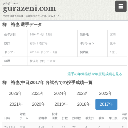
グラゼニ.com
gurazeni.com
プロ野球選手の年俸・年俸推移について調べてみました。
柳 裕也 選手データ
生年月日
1994年 4月 22日
出身地
宮崎
投打
右投げ 右打ち
ポジション
投手
ドラフト
2016年 ドラフト 1位
契約金
1億円
経歴
横浜高（甲）ー明大
選手の年俸推移や年度別成績を見る
柳 裕也(中日)2017年 各試合での投手成績一覧
2026年
2025年
2024年
2023年
2022年
2021年
2020年
2019年
2018年
2017年
対戦
投球
与四
日時
チーム
防御率
回数
打数
投球数
被安打
被本
奪三振
死球
7月22日
広島
4.47
4
18
77
4
0
4
2