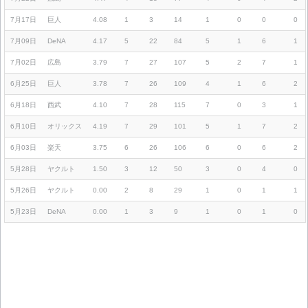
7月17日
巨人
4.08
1
3
14
1
0
0
0
7月09日
DeNA
4.17
5
22
84
5
1
6
1
7月02日
広島
3.79
7
27
107
5
2
7
1
6月25日
巨人
3.78
7
26
109
4
1
6
2
6月18日
西武
4.10
7
28
115
7
0
3
1
6月10日
オリックス
4.19
7
29
101
5
1
7
2
6月03日
楽天
3.75
6
26
106
6
0
6
2
5月28日
ヤクルト
1.50
3
12
50
3
0
4
0
5月26日
ヤクルト
0.00
2
8
29
1
0
1
1
5月23日
DeNA
0.00
1
3
9
1
0
1
0