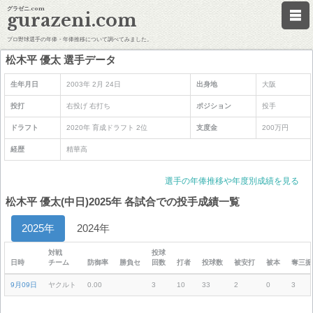
グラゼニ.com
gurazeni.com
プロ野球選手の年俸・年俸推移について調べてみました。
松木平 優太 選手データ
生年月日
2003年 2月 24日
出身地
大阪
投打
右投げ 右打ち
ポジション
投手
ドラフト
2020年 育成ドラフト 2位
支度金
200万円
経歴
精華高
選手の年俸推移や年度別成績を見る
松木平 優太(中日)2025年 各試合での投手成績一覧
2025年
2024年
対戦
投球
日時
チーム
防御率
勝負セ
回数
打者
投球数
被安打
被本
奪三振
9月09日
ヤクルト
0.00
3
10
33
2
0
3