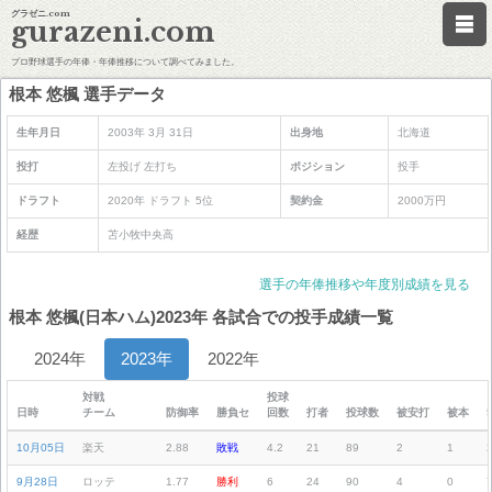
グラゼニ.com
gurazeni.com
プロ野球選手の年俸・年俸推移について調べてみました。
根本 悠楓 選手データ
生年月日
2003年 3月 31日
出身地
北海道
投打
左投げ 左打ち
ポジション
投手
ドラフト
2020年 ドラフト 5位
契約金
2000万円
経歴
苫小牧中央高
選手の年俸推移や年度別成績を見る
根本 悠楓(日本ハム)2023年 各試合での投手成績一覧
2024年
2023年
2022年
対戦
投球
日時
チーム
防御率
勝負セ
回数
打者
投球数
被安打
被本
10月05日
楽天
2.88
敗戦
4.2
21
89
2
1
9月28日
ロッテ
1.77
勝利
6
24
90
4
0