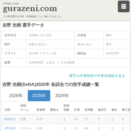
グラゼニ.com
gurazeni.com
プロ野球選手の年俸・年俸推移について調べてみました。
吉野 光樹 選手データ
生年月日
1998年 7月 19日
出身地
熊本
投打
右投げ 右打ち
ポジション
投手
ドラフト
2022年 ドラフト 2位
契約金
6400万円
経歴
九州学院高 - 上武大 - トヨタ自動車
選手の年俸推移や年度別成績を見る
吉野 光樹(DeNA)2025年 各試合での投手成績一覧
2026年
2025年
2024年
対戦
投球
日時
チーム
防御率
勝負セ
回数
打者
投球数
被安打
被本
奪三振
8月07日
広島
4.70
3
14
77
5
2
6
4月30日
ヤクルト
0.00
4
21
90
3
0
2