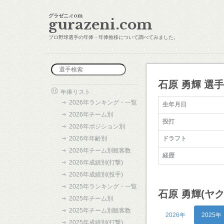
グラゼニ.com
gurazeni.com
プロ野球選手の年俸・年俸推移について調べてみました。
石原 勇輝 選
年俸リスト
2026年ランキング・一覧
生年月日
2026年チーム別
投打
2026年ポジション別
2026年年齢別
ドラフト
2026年チーム別観客数
経歴
2026年成績別(打撃)
2026年成績別(投手)
2025年ランキング・一覧
石原 勇輝(ヤ
2025年チーム別
2025年チーム別観客数
2026年
2025年
2025年成績別(打撃)