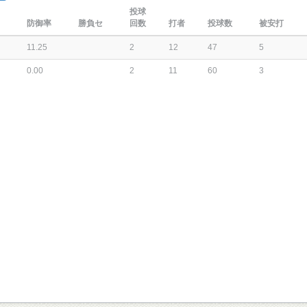
投球
防御率
勝負セ
回数
打者
投球数
被安打
11.25
2
12
47
5
0.00
2
11
60
3