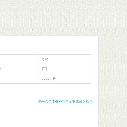
広島
ン
投手
5500万円
選手の年俸推移や年度別成績を見る