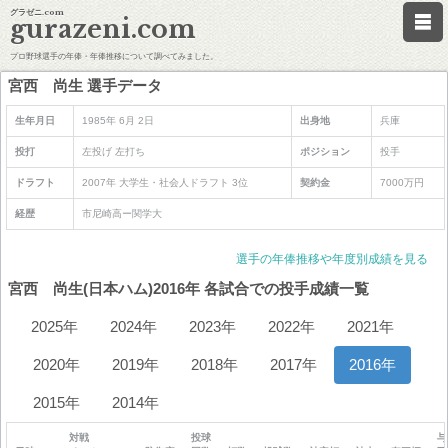
グラゼニ.com
gurazeni.com
プロ野球選手の年俸・年俸推移について調べてみました。
宮西 尚生 選手データ
生年月日
1985年 6月 2日
出身地
兵庫
投打
左投げ 左打ち
ポジション
投手
ドラフト
2007年 大学生・社会人ドラフト 3位
契約金
7000万円
経歴
市尼崎高ー関学大
選手の年俸推移や年度別成績を見る
宮西 尚生(日本ハム)2016年 各試合での投手成績一覧
2025年
2024年
2023年
2022年
2021年
2020年
2019年
2018年
2017年
2016年
2015年
2014年
対戦
投球
与