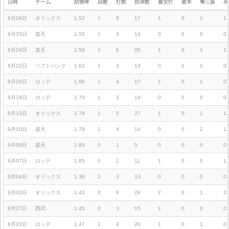
日時
チーム
防御率
回数
打数
投球数
被安打
被本
奪三振
死
9月26日
オリックス
1.52
1
5
17
1
0
1
1
9月25日
楽天
1.55
1
3
14
0
0
0
0
9月24日
楽天
1.59
1
6
26
1
0
1
1
9月22日
ソフトバンク
1.62
1
3
13
0
0
0
0
9月19日
ロッテ
1.66
1
4
17
1
0
1
0
9月18日
ロッテ
1.70
1
3
14
0
0
0
0
9月13日
オリックス
1.74
1
5
27
1
0
1
1
9月10日
楽天
1.79
1
4
14
0
0
2
1
9月09日
楽天
1.83
0
1
5
0
0
0
0
9月07日
ロッテ
1.85
0
2
11
1
0
0
1
9月04日
オリックス
1.38
1
3
13
0
0
0
0
9月02日
オリックス
1.42
0
6
29
2
0
1
2
8月27日
西武
1.45
0
3
15
1
0
0
0
8月23日
ロッテ
1.47
1
4
20
1
0
1
0