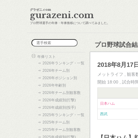
グラゼニ.com
gurazeni.com
プロ野球選手の年俸・年俸推移について調べてみました。
プロ野球試合結
年俸リスト
2026年ランキング・一覧
2018年8月17日
2026年チーム別
メットライフ , 観客数
2026年ポジション別
開始 18:00 , 試合時
2026年年齢別
2026年チーム別観客数
2026年成績別(打撃)
日本ハム
2026年成績別(投手)
西武
2025年ランキング・一覧
2025年チーム別
2025年チーム別観客数
【日本ハム】
2025年成績別(打撃)