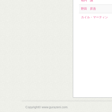
相内 誠
野田 昇吾
カイル・マーティン
Copyright© www.gurazeni.com.