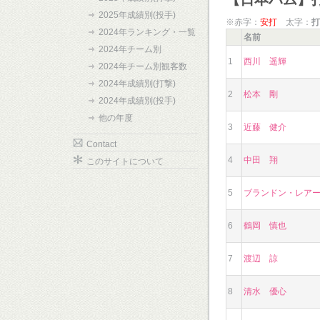
2025年成績別(投手)
※赤字：
安打
太字：
打
2024年ランキング・一覧
名前
2024年チーム別
1
西川 遥輝
2024年チーム別観客数
2024年成績別(打撃)
2
松本 剛
2024年成績別(投手)
他の年度
3
近藤 健介
Contact
4
中田 翔
このサイトについて
5
ブランドン・レア
6
鶴岡 慎也
7
渡辺 諒
8
清水 優心