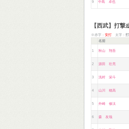
9
中島 卓也
【西武】打撃
※赤字：
安打
太字：
打
名前
1
秋山 翔吾
2
源田 壮亮
3
浅村 栄斗
4
山川 穂高
5
外崎 修汰
6
森 友哉