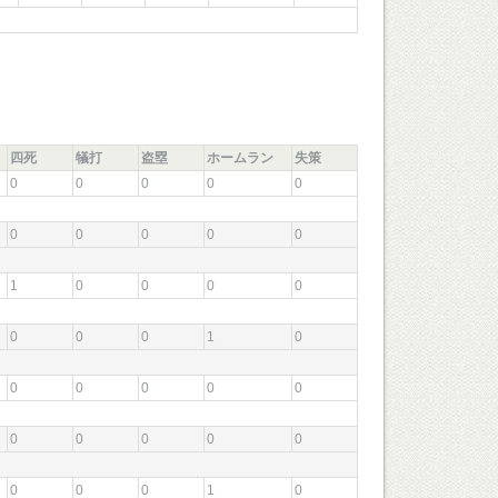
四死
犠打
盗塁
ホームラン
失策
0
0
0
0
0
0
0
0
0
0
1
0
0
0
0
0
0
0
1
0
0
0
0
0
0
0
0
0
0
0
0
0
0
1
0