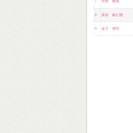
7
中村 剛也
8
炭谷 銀仁朗
9
金子 侑司