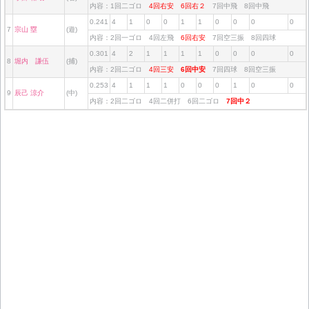
内容：1回二ゴロ
4回右安
6回右２
7回中飛 8回中飛
0.241
4
1
0
0
1
1
0
0
0
0
7
宗山 塁
(遊)
内容：2回一ゴロ 4回左飛
6回右安
7回空三振 8回四球
0.301
4
2
1
1
1
1
0
0
0
0
8
堀内 謙伍
(捕)
内容：2回二ゴロ
4回三安
6回中安
7回四球 8回空三振
0.253
4
1
1
1
0
0
0
1
0
0
9
辰己 涼介
(中)
内容：2回二ゴロ 4回二併打 6回二ゴロ
7回中２