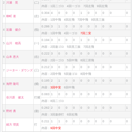
2
川瀬 晃
(二)
内容：1回二ゴロ 4回一ゴロ 7回左飛 9回左飛
0.304
4
0
0
0
1
0
0
0
0
0
3
柳町 達
(左)
内容：1回中飛 4回左飛 7回中飛 9回見三振
0.286
3
1
0
0
0
0
0
0
0
0
4
近藤 健介
(指)
内容：1回中飛 4回一ゴロ
7回二安
0.194
3
0
0
0
1
0
0
0
0
0
5
山川 穂高
(一)
内容：2回遊ゴロ 5回見三振 7回左飛
0.222
3
0
0
0
0
0
0
0
0
0
6
山本 恵大
(右)
内容：2回一ゴロ 5回中飛 8回三邪飛
0.212
3
0
0
0
0
0
0
0
0
1
7
ジーター・ダウンズ
(三)
内容：2回中飛 5回遊ゴロ 8回中飛
0.195
2
1
0
0
0
0
0
0
0
0
8
海野 隆司
(捕)
内容：
3回中安
6回中飛
0.083
1
0
0
0
0
0
0
0
0
0
谷川原 健太
打捕
内容：8回二ゴロ
0.262
2
0
0
0
0
0
0
0
0
1
9
野村 勇
(遊)
内容：3回遊併打 6回右飛
0.211
1
1
0
0
0
0
0
0
0
0
緒方 理貢
打
内容：
9回中安