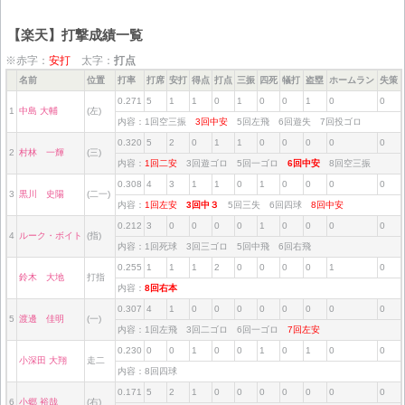
【楽天】打撃成績一覧
※赤字：
安打
太字：
打点
名前
位置
打率
打席
安打
得点
打点
三振
四死
犠打
盗塁
ホームラン
失策
0.271
5
1
1
0
1
0
0
1
0
0
1
中島 大輔
(左)
内容：1回空三振
3回中安
5回左飛 6回遊失 7回投ゴロ
0.320
5
2
0
1
1
0
0
0
0
0
2
村林 一輝
(三)
内容：
1回二安
3回遊ゴロ 5回一ゴロ
6回中安
8回空三振
0.308
4
3
1
1
0
1
0
0
0
0
3
黒川 史陽
(二一)
内容：
1回左安
3回中３
5回三失 6回四球
8回中安
0.212
3
0
0
0
0
1
0
0
0
0
4
ルーク・ボイト
(指)
内容：1回死球 3回三ゴロ 5回中飛 6回右飛
0.255
1
1
1
2
0
0
0
0
1
0
鈴木 大地
打指
内容：
8回右本
0.307
4
1
0
0
0
0
0
0
0
0
5
渡邊 佳明
(一)
内容：1回左飛 3回二ゴロ 6回一ゴロ
7回左安
0.230
0
0
1
0
0
1
0
1
0
0
小深田 大翔
走二
内容：8回四球
0.171
5
2
1
0
0
0
0
0
0
0
6
小郷 裕哉
(右)