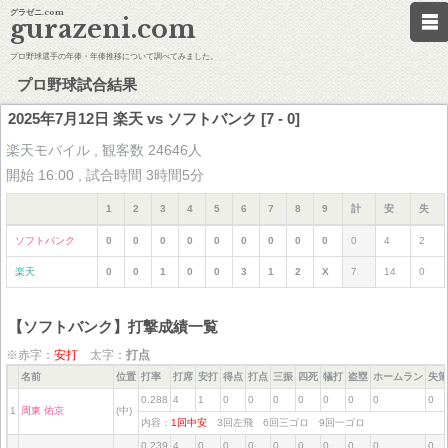
グラゼニ.com
gurazeni.com
プロ野球選手の年俸・年俸推移について調べてみました。
プロ野球試合結果
2025年7月12日 楽天 vs ソフトバンク [7 - 0]
楽天モバイル , 観客数 24646人
開始 16:00 , 試合時間 3時間5分
1
2
3
4
5
6
7
8
9
計
安
失
ソフトバンク
0
0
0
0
0
0
0
0
0
0
4
2
楽天
0
0
1
0
0
3
1
2
X
7
14
0
【ソフトバンク】打撃成績一覧
※赤字：
安打
太字：
打点
名前
位置
打率
打席
安打
得点
打点
三振
四死
犠打
盗塁
ホームラン
失策
0.288
4
1
0
0
0
0
0
0
0
0
1
周東 佑京
(中)
内容：
1回中安
3回左飛 6回三ゴロ 9回一ゴロ
0.239
4
0
0
0
0
0
0
0
0
0