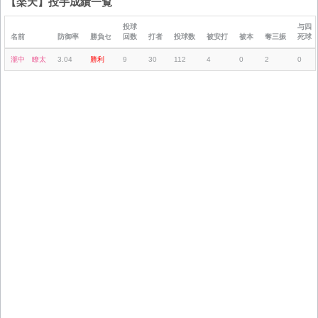
【楽天】投手成績一覧
投球
与四
名前
防御率
勝負セ
回数
打者
投球数
被安打
被本
奪三振
死球
瀧中 瞭太
3.04
勝利
9
30
112
4
0
2
0