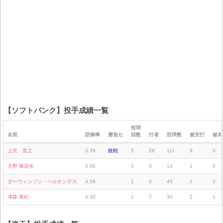
【ソフトバンク】投手成績一覧
投球
名前
防御率
勝負セ
回数
打者
投球数
被安打
被本
上沢 直之
3.39
敗戦
5
28
111
9
0
大野 稼頭央
0.00
0
3
14
1
0
ダーウィンゾン・ヘルナンデス
4.58
1
6
40
2
0
津森 宥紀
4.30
1
7
30
2
1