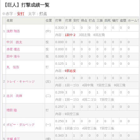
【巨人】打撃成績一覧
※赤字：
安打
太字：
打点
名前
位置
打率
打席
安打
得点
打点
三振
四死
犠打
盗塁
ホーム
0.333
3
1
0
0
0
0
0
0
0
1
浅野 翔吾
(中)
内容：
1回中２
3回左飛 6回左飛
中川 皓太
投
0.000
0
0
0
0
0
0
0
0
0
赤星 優志
投
0.000
0
0
0
0
0
0
0
0
0
田中 瑛斗
投
0.000
0
0
0
0
0
0
0
0
0
0.125
1
1
0
0
0
0
0
0
0
丸 佳浩
打
内容：
9回右安
0.265
4
0
0
0
1
0
0
0
0
2
トレイ・キャベッジ
(左)
内容：1回一ゴロ 4回中飛 7回空三振 9回三飛
0.209
3
0
0
0
1
0
0
0
0
3
吉川 尚輝
(二)
内容：1回一ゴロ 4回二ゴロ 7回空三振
0.257
1
0
0
0
1
0
0
0
0
増田 陸
打
内容：9回空三振
0.250
3
0
0
0
2
0
0
0
0
4
ボビー・ダルベック
(一)
内容：1回遊ゴロ 4回空三振 7回空三振
0.343
3
1
0
0
0
0
0
0
0
5
大城 卓三
(捕)