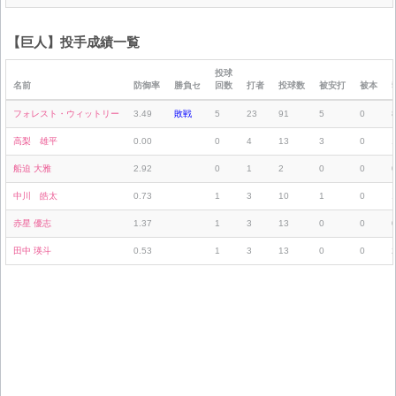
【巨人】投手成績一覧
投球
名前
防御率
勝負セ
回数
打者
投球数
被安打
被本
フォレスト・ウィットリー
3.49
敗戦
5
23
91
5
0
高梨 雄平
0.00
0
4
13
3
0
船迫 大雅
2.92
0
1
2
0
0
中川 皓太
0.73
1
3
10
1
0
赤星 優志
1.37
1
3
13
0
0
田中 瑛斗
0.53
1
3
13
0
0