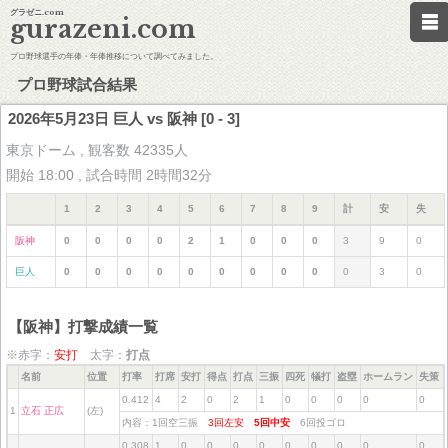
グラゼニ.com
gurazeni.com
プロ野球選手の年俸・年俸推移について調べてみました。
プロ野球試合結果
2026年5月23日 巨人 vs 阪神 [0 - 3]
東京ドーム , 観客数 42335人
開始 18:00 , 試合時間 2時間32分
1
2
3
4
5
6
7
8
9
計
安
失
阪神
0
0
0
0
2
1
0
0
0
3
9
0
巨人
0
0
0
0
0
0
0
0
0
0
3
0
【阪神】打撃成績一覧
※赤字：
安打
太字：
打点
名前
位置
打率
打席
安打
得点
打点
三振
四死
犠打
盗塁
ホームラン
失策
0.412
4
2
0
2
1
0
0
0
0
0
1
立石 正広
(左)
内容：1回空三振
3回左安
5回中安
6回投ゴロ
0.308
1
0
0
0
0
0
0
0
0
0