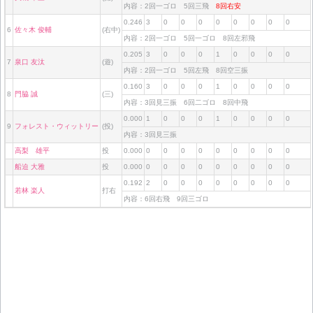
内容：2回一ゴロ 5回三飛
8回右安
0.246
3
0
0
0
0
0
0
0
0
6
佐々木 俊輔
(右中)
内容：2回一ゴロ 5回一ゴロ 8回左邪飛
0.205
3
0
0
0
1
0
0
0
0
7
泉口 友汰
(遊)
内容：2回一ゴロ 5回左飛 8回空三振
0.160
3
0
0
0
1
0
0
0
0
8
門脇 誠
(三)
内容：3回見三振 6回二ゴロ 8回中飛
0.000
1
0
0
0
1
0
0
0
0
9
フォレスト・ウィットリー
(投)
内容：3回見三振
高梨 雄平
投
0.000
0
0
0
0
0
0
0
0
0
船迫 大雅
投
0.000
0
0
0
0
0
0
0
0
0
0.192
2
0
0
0
0
0
0
0
0
若林 楽人
打右
内容：6回右飛 9回三ゴロ