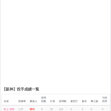
【阪神】投手成績一覧
投球
与四
名前
防御率
勝負セ
回数
打者
投球数
被安打
被本
奪三振
死球
村上 頌樹
1.87
勝利
9
30
110
3
0
8
0