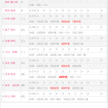
嶋村 麟士朗
打
内容：9回二ゴロ
熊谷 敬宥
左
0.278
0
0
0
0
0
0
0
0
0
0
0.273
4
2
0
0
1
0
0
0
0
0
2
中野 拓夢
(二)
内容：1回空三振 3回中飛
5回右安
7回中安
0.290
3
0
0
0
0
1
0
0
0
0
3
森下 翔太
(右)
内容：1回死球 4回中飛 5回一ゴロ 7回三併打
0.372
4
1
1
0
2
0
0
0
0
0
4
佐藤 輝明
(三)
内容：1回空三振 4回中飛
6回中安
7回空三振
0.277
4
0
0
0
3
0
0
0
0
0
5
大山 悠輔
(一)
内容：2回空三振 4回見三振 6回空三振 8回一飛
0.253
4
1
0
0
1
0
0
0
0
0
6
高寺 望夢
(中)
内容：2回空三振 5回左飛
6回左安
8回左飛
0.273
3
1
1
1
0
1
0
0
0
0
7
木浪 聖也
(遊)
内容：2回左飛 5回四球
6回中安
8回一ゴロ
0.225
4
2
1
0
1
0
0
0
0
0
8
坂本 誠志郎
(捕)
内容：3回三ゴロ
5回左安
6回中安
9回見三振
0.056
3
0
0
0
3
0
1
0
0
0
9
村上 頌樹
(投)
内容：3回見三振 5回一犠打 6回見三振 9回見三振