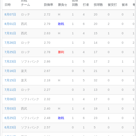
対戦
投球
日時
チーム
防御率
勝負セ
回数
打者
投球数
被安打
被本
奪
8月07日
ロッテ
2.72
H
1
4
20
0
0
1
8月01日
西武
2.79
敗戦
1
6
20
2
0
0
7月31日
西武
2.63
H
1
4
15
1
0
1
7月26日
ロッテ
2.70
1
3
14
0
0
2
7月25日
ロッテ
2.78
勝利
1
4
17
0
0
1
7月23日
ソフトバンク
2.86
1
5
17
2
1
1
7月16日
楽天
2.67
0
5
21
3
1
1
7月15日
楽天
2.18
H
1
5
32
0
0
1
7月11日
ロッテ
2.27
0
3
13
0
0
0
7月08日
ソフトバンク
2.32
1
4
17
0
0
1
7月03日
西武
2.40
H
1
4
19
1
0
1
6月25日
ソフトバンク
2.48
敗戦
1
6
23
1
0
1
6月23日
ソフトバンク
2.57
0
1
5
0
0
1