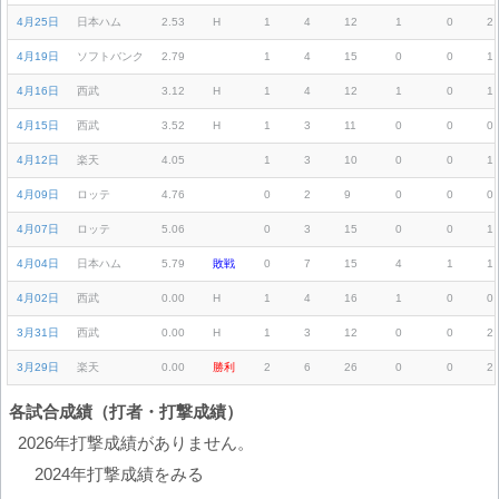
4月25日
日本ハム
2.53
H
1
4
12
1
0
2
4月19日
ソフトバンク
2.79
1
4
15
0
0
1
4月16日
西武
3.12
H
1
4
12
1
0
1
4月15日
西武
3.52
H
1
3
11
0
0
0
4月12日
楽天
4.05
1
3
10
0
0
1
4月09日
ロッテ
4.76
0
2
9
0
0
0
4月07日
ロッテ
5.06
0
3
15
0
0
1
4月04日
日本ハム
5.79
敗戦
0
7
15
4
1
1
4月02日
西武
0.00
H
1
4
16
1
0
0
3月31日
西武
0.00
H
1
3
12
0
0
2
3月29日
楽天
0.00
勝利
2
6
26
0
0
2
各試合成績（打者・打撃成績）
2026年打撃成績がありません。
2024年打撃成績をみる