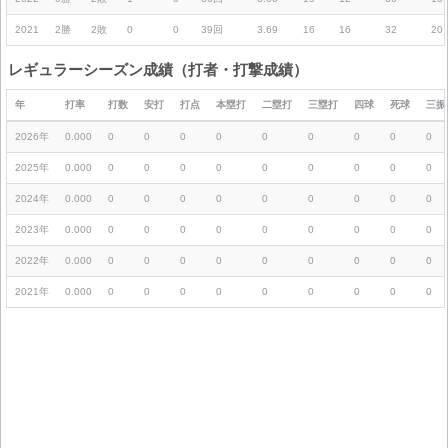
2021
2勝
2敗
0
0
39回
3.69
16
16
32
20
レギュラーシーズン成績（打者・打撃成績）
年
打率
打数
安打
打点
本塁打
二塁打
三塁打
四球
死球
三振
2026年
0.000
0
0
0
0
0
0
0
0
0
2025年
0.000
0
0
0
0
0
0
0
0
0
2024年
0.000
0
0
0
0
0
0
0
0
0
2023年
0.000
0
0
0
0
0
0
0
0
0
2022年
0.000
0
0
0
0
0
0
0
0
0
2021年
0.000
0
0
0
0
0
0
0
0
0