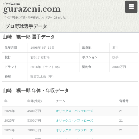
グラゼニ.com
gurazeni.com
プロ野球選手の年俸・年俸推移について調べてみました。
プロ野球選手データ
山崎 颯一郎 選手データ
生年月日
1998年 6月 15日
出身地
石川
投打
右投げ 右打ち
ポジション
投手
ドラフト
2016年 ドラフト 6位
契約金
3000万円
経歴
敦賀気比高（甲）
山崎 颯一郎 年俸・年収データ
年
年俸(推定)
チーム
背番号
2026年
4500万円
オリックス・バファローズ
21
2025年
5300万円
オリックス・バファローズ
21
2024年
7000万円
オリックス・バファローズ
21