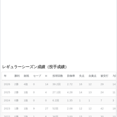
レギュラーシーズン成績（投手成績）
年
勝利
敗戦
セーブ
H
投球回数
防御率
失点
自責点
被安打
与
2026
2勝
4敗
0
14
39.2回
2.72
16
12
29
14
2025
2勝
1敗
0
4
27.1回
4.28
14
13
24
11
2024
0勝
1敗
0
0
6.2回
1.35
1
1
7
3
2023
1勝
1敗
9
27
52回
2.08
12
12
42
18
2022
0勝
2敗
1
6
36回
3.00
15
12
30
10