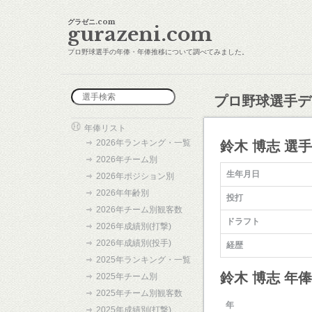
グラゼニ.com
gurazeni.com
プロ野球選手の年俸・年俸推移について調べてみました。
プロ野球選手デ
年俸リスト
2026年ランキング・一覧
鈴木 博志 選
2026年チーム別
生年月日
2026年ポジション別
2026年年齢別
投打
2026年チーム別観客数
ドラフト
2026年成績別(打撃)
2026年成績別(投手)
経歴
2025年ランキング・一覧
鈴木 博志 年
2025年チーム別
2025年チーム別観客数
年
2025年成績別(打撃)