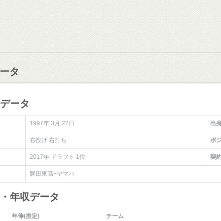
ータ
手データ
1997年 3月 22日
出
右投げ 右打ち
ポ
2017年 ドラフト 1位
契
磐田東高−ヤマハ
俸・年収データ
年俸(推定)
チーム