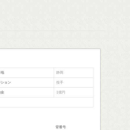
身地
静岡
ジション
投手
約金
1億円
背番号