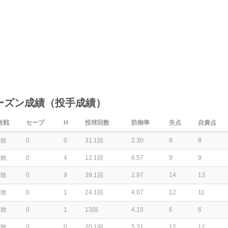
ーズン成績（投手成績）
敗戦
セーブ
H
投球回数
防御率
失点
自責点
0敗
0
0
31.1回
2.30
8
8
0敗
0
4
12.1回
6.57
9
9
1敗
0
9
39.1回
2.97
14
13
2敗
0
1
24.1回
4.07
12
11
1敗
0
1
13回
4.15
6
6
0敗
0
0
20.1回
5.31
12
12