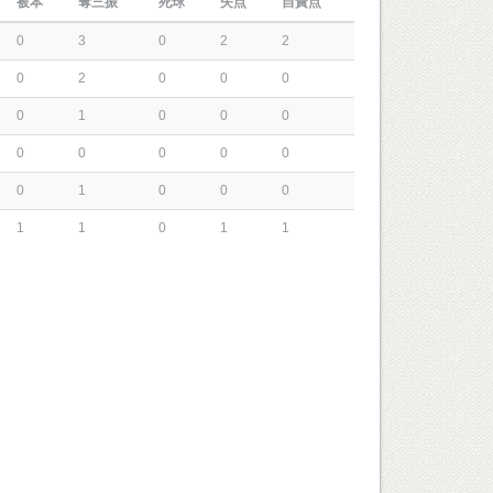
被本
奪三振
死球
失点
自責点
0
3
0
2
2
0
2
0
0
0
0
1
0
0
0
0
0
0
0
0
0
1
0
0
0
1
1
0
1
1