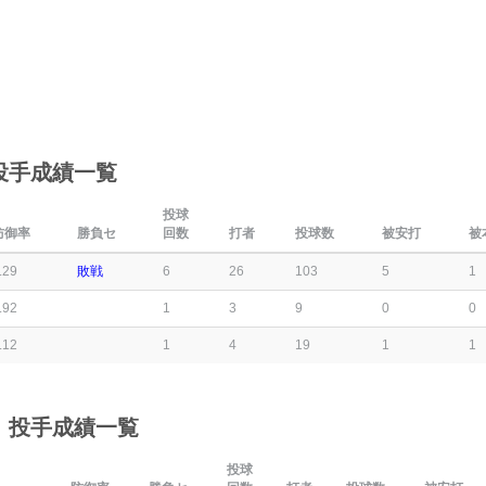
投手成績一覧
投球
防御率
勝負セ
回数
打者
投球数
被安打
被
.29
敗戦
6
26
103
5
1
.92
1
3
9
0
0
.12
1
4
19
1
1
】投手成績一覧
投球