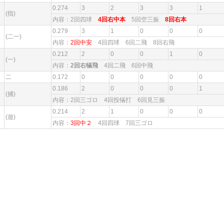
0.274
3
2
3
3
1
(指)
内容：2回四球
4回右中本
5回空三振
8回右本
0.279
3
1
0
0
0
(二一)
内容：
2回中安
4回四球 6回二飛 8回右飛
0.212
2
0
0
1
0
(一)
内容：
2回右犠飛
4回二飛 6回中飛
二
0.172
0
0
0
0
0
0.186
2
0
0
0
1
(捕)
内容：2回三ゴロ 4回投犠打 6回見三振
0.214
2
1
0
0
0
(遊)
内容：
3回中２
4回四球 7回三ゴロ