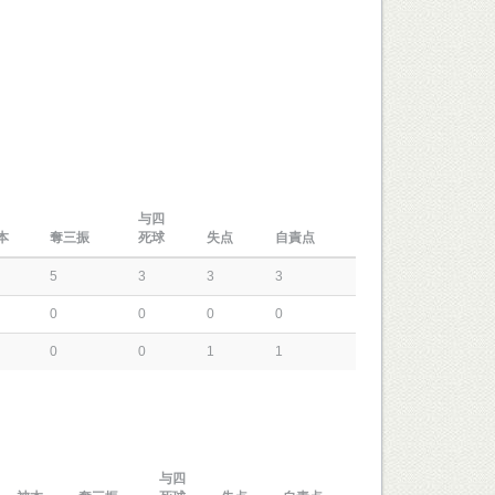
与四
本
奪三振
死球
失点
自責点
5
3
3
3
0
0
0
0
0
0
1
1
与四