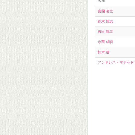
名前
宮國 凌空
鈴木 博志
吉田 輝星
寺西 成騎
椋木 蓮
アンドレス・マチャド