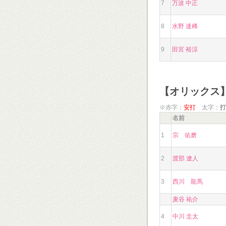
7
万波 中正
8
水野 達稀
9
田宮 裕涼
【オリックス
※赤字：
安打
太字：
打
名前
1
宗 佑磨
2
渡部 遼人
3
西川 龍馬
麦谷 祐介
4
中川 圭太