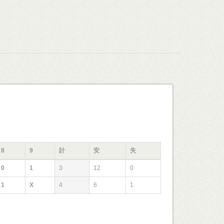
8
9
計
安
失
0
1
3
12
0
1
X
4
6
1