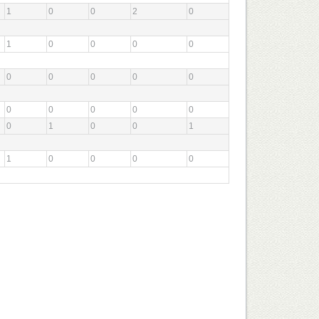
1
0
0
2
0
1
0
0
0
0
0
0
0
0
0
0
0
0
0
0
0
1
0
0
1
1
0
0
0
0