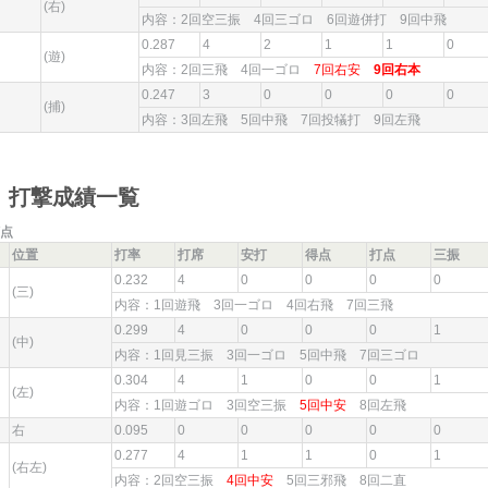
(右)
内容：2回空三振 4回三ゴロ 6回遊併打 9回中飛
0.287
4
2
1
1
0
(遊)
内容：2回三飛 4回一ゴロ
7回右安
9回右本
0.247
3
0
0
0
0
(捕)
内容：3回左飛 5回中飛 7回投犠打 9回左飛
】打撃成績一覧
点
位置
打率
打席
安打
得点
打点
三振
0.232
4
0
0
0
0
(三)
内容：1回遊飛 3回一ゴロ 4回右飛 7回三飛
0.299
4
0
0
0
1
(中)
内容：1回見三振 3回一ゴロ 5回中飛 7回三ゴロ
0.304
4
1
0
0
1
(左)
内容：1回遊ゴロ 3回空三振
5回中安
8回左飛
右
0.095
0
0
0
0
0
0.277
4
1
1
0
1
(右左)
内容：2回空三振
4回中安
5回三邪飛 8回二直