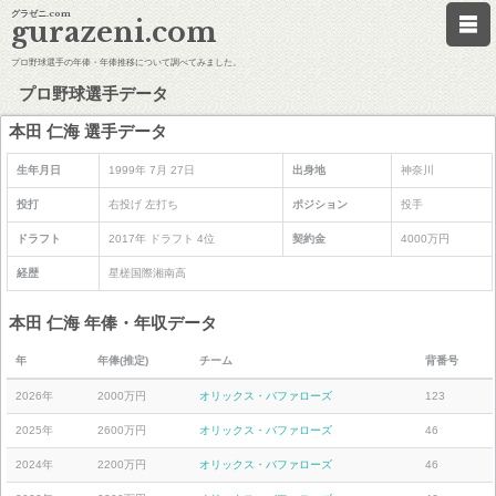
グラゼニ.com
gurazeni.com
プロ野球選手の年俸・年俸推移について調べてみました。
プロ野球選手データ
本田 仁海 選手データ
生年月日
1999年 7月 27日
出身地
神奈川
投打
右投げ 左打ち
ポジション
投手
ドラフト
2017年 ドラフト 4位
契約金
4000万円
経歴
星槎国際湘南高
本田 仁海 年俸・年収データ
年
年俸(推定)
チーム
背番号
2026年
2000万円
オリックス・バファローズ
123
2025年
2600万円
オリックス・バファローズ
46
2024年
2200万円
オリックス・バファローズ
46