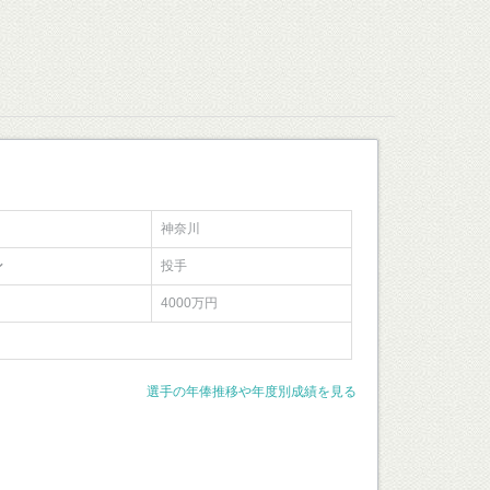
神奈川
ン
投手
4000万円
選手の年俸推移や年度別成績を見る