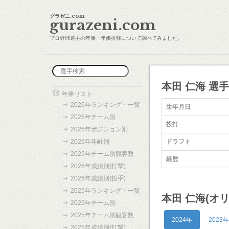
グラゼニ.com
gurazeni.com
プロ野球選手の年俸・年俸推移について調べてみました。
本田 仁海 選
年俸リスト
2026年ランキング・一覧
生年月日
2026年チーム別
投打
2026年ポジション別
2026年年齢別
ドラフト
2026年チーム別観客数
経歴
2026年成績別(打撃)
2026年成績別(投手)
2025年ランキング・一覧
本田 仁海(オ
2025年チーム別
2025年チーム別観客数
2024年
2023年
2025年成績別(打撃)