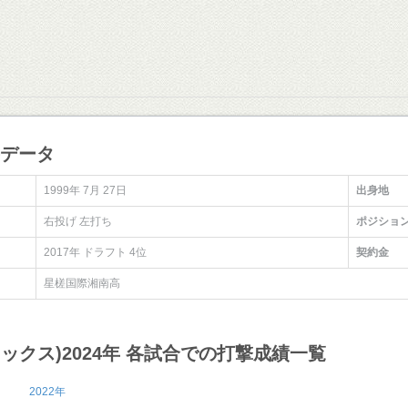
手データ
1999年 7月 27日
出身地
右投げ 左打ち
ポジショ
2017年 ドラフト 4位
契約金
星槎国際湘南高
リックス)2024年 各試合での打撃成績一覧
2022年