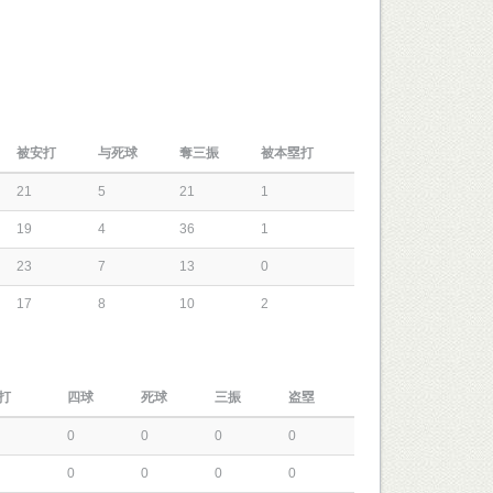
被安打
与死球
奪三振
被本塁打
21
5
21
1
19
4
36
1
23
7
13
0
17
8
10
2
打
四球
死球
三振
盗塁
0
0
0
0
0
0
0
0