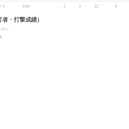
クス
0.00
1
3
12
0
打者・打撃成績）
ません。
る