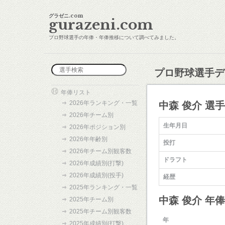
グラゼニ.com
gurazeni.com
プロ野球選手の年俸・年俸推移について調べてみました。
プロ野球選手デ
年俸リスト
2026年ランキング・一覧
中森 俊介 選
2026年チーム別
生年月日
2026年ポジション別
2026年年齢別
投打
2026年チーム別観客数
ドラフト
2026年成績別(打撃)
2026年成績別(投手)
経歴
2025年ランキング・一覧
中森 俊介 年
2025年チーム別
2025年チーム別観客数
年
2025年成績別(打撃)