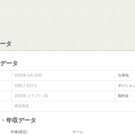
ータ
手データ
2002年 5月 29日
出身地
右投げ 左打ち
ポジショ
2020年 ドラフト 2位
契約金
明石商高
俸・年収データ
年俸(推定)
チーム