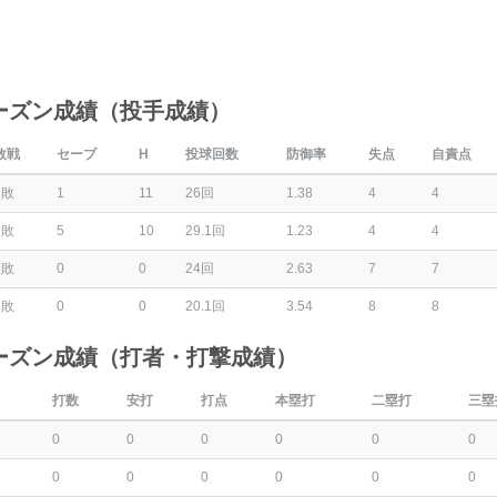
ーズン成績（投手成績）
敗戦
セーブ
H
投球回数
防御率
失点
自責点
1敗
1
11
26回
1.38
4
4
2敗
5
10
29.1回
1.23
4
4
1敗
0
0
24回
2.63
7
7
2敗
0
0
20.1回
3.54
8
8
ーズン成績（打者・打撃成績）
打数
安打
打点
本塁打
二塁打
三塁
0
0
0
0
0
0
0
0
0
0
0
0