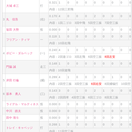
0.321
1
0
0
0
0
0
0
0
0
大城 卓三
打
内容：12回三邪飛
0.170
4
0
0
0
2
0
0
0
0
3
丸 佳浩
(右)
内容：1回二ゴロ 3回中飛 5回空三振 7回空三振
翁田 大勢
投
0.000
0
0
0
0
0
0
0
0
0
0.118
1
0
0
0
0
0
0
0
0
フリアン・ティマ
一
内容：10回右飛
0.240
4
1
0
0
1
0
0
0
0
4
ボビー・ダルベック
(一)
内容：2回遊ゴロ 3回左飛 6回空三振
8回左安
0.148
1
0
0
0
0
0
0
0
0
門脇 誠
走三
内容：10回遊飛
0.289
4
1
0
0
3
0
1
0
0
5
岸田 行倫
(捕)
内容：2回空三振 3回空三振
6回右安
8回捕犠打 10回
0.143
3
0
1
0
2
1
0
0
0
6
坂本 勇人
(三)
内容：2回四球 4回空三振 6回三ゴロ 8回見三振
ライデル・マルティネス
投
0.000
0
0
0
0
0
0
0
0
0
中川 皓太
投
0.000
0
0
0
0
0
0
0
0
0
田中 瑛斗
投
0.000
0
0
0
0
0
0
0
0
0
0.268
1
0
0
0
1
0
0
0
0
トレイ・キャベッジ
打
内容：11回空三振