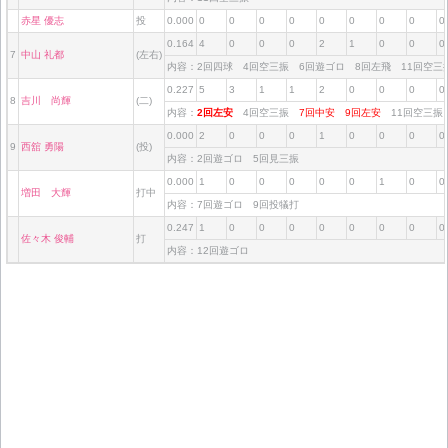
赤星 優志
投
0.000
0
0
0
0
0
0
0
0
0
0.164
4
0
0
0
2
1
0
0
0
7
中山 礼都
(左右)
内容：2回四球 4回空三振 6回遊ゴロ 8回左飛 11回空
0.227
5
3
1
1
2
0
0
0
0
8
吉川 尚輝
(二)
内容：
2回左安
4回空三振
7回中安
9回左安
11回空三
0.000
2
0
0
0
1
0
0
0
0
9
西舘 勇陽
(投)
内容：2回遊ゴロ 5回見三振
0.000
1
0
0
0
0
0
1
0
0
増田 大輝
打中
内容：7回遊ゴロ 9回投犠打
0.247
1
0
0
0
0
0
0
0
0
佐々木 俊輔
打
内容：12回遊ゴロ