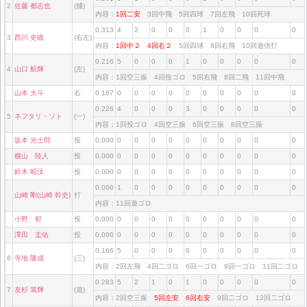
2
佐藤 都志也
(捕)
内容：
1回二安
3回中飛 5回四球 7回左飛 10回死球
0.313
4
2
0
0
0
1
0
0
0
0
3
西川 史礁
(右左)
内容：
1回中２
4回右２
5回四球 8回右飛 10回遊併打
0.216
5
0
0
0
1
0
0
0
0
0
4
山口 航輝
(左)
内容：1回空三振 4回投ゴロ 5回右飛 8回二飛 11回中飛
山本 大斗
右
0.167
0
0
0
0
0
0
0
0
0
0
0.226
4
0
0
0
3
0
0
0
0
0
5
ネフタリ・ソト
(一)
内容：1回投ゴロ 4回空三振 6回空三振 8回空三振
坂本 光士郎
投
0.000
0
0
0
0
0
0
0
0
0
0
横山 陸人
投
0.000
0
0
0
0
0
0
0
0
0
0
鈴木 昭汰
投
0.000
0
0
0
0
0
0
0
0
0
0
0.000
1
0
0
0
0
0
0
0
0
0
山崎 剛(山崎 幹史)
打
内容：11回遊ゴロ
小野 郁
投
0.000
0
0
0
0
0
0
0
0
0
0
澤田 圭佑
投
0.000
0
0
0
0
0
0
0
0
0
0
0.166
5
0
0
0
0
0
0
0
0
0
6
寺地 隆成
(三)
内容：2回左飛 4回二ゴロ 6回一ゴロ 9回一ゴロ 11回二ゴロ
0.283
5
2
1
0
1
0
0
0
0
0
7
友杉 篤輝
(遊)
内容：2回空三振
5回左安
6回右安
9回二ゴロ 12回二ゴロ