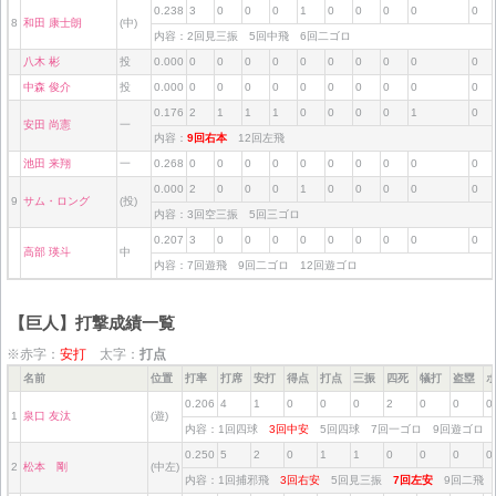
0.238
3
0
0
0
1
0
0
0
0
0
8
和田 康士朗
(中)
内容：2回見三振 5回中飛 6回二ゴロ
八木 彬
投
0.000
0
0
0
0
0
0
0
0
0
0
中森 俊介
投
0.000
0
0
0
0
0
0
0
0
0
0
0.176
2
1
1
1
0
0
0
0
1
0
安田 尚憲
一
内容：
9回右本
12回左飛
池田 来翔
一
0.268
0
0
0
0
0
0
0
0
0
0
0.000
2
0
0
0
1
0
0
0
0
0
9
サム・ロング
(投)
内容：3回空三振 5回三ゴロ
0.207
3
0
0
0
0
0
0
0
0
0
高部 瑛斗
中
内容：7回遊飛 9回二ゴロ 12回遊ゴロ
【巨人】打撃成績一覧
※赤字：
安打
太字：
打点
名前
位置
打率
打席
安打
得点
打点
三振
四死
犠打
盗塁
0.206
4
1
0
0
0
2
0
0
0
1
泉口 友汰
(遊)
内容：1回四球
3回中安
5回四球 7回一ゴロ 9回遊ゴロ
0.250
5
2
0
1
1
0
0
0
0
2
松本 剛
(中左)
内容：1回捕邪飛
3回右安
5回見三振
7回左安
9回二飛