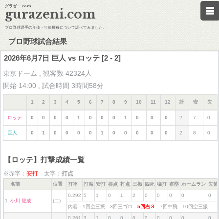
グラゼニ.com
gurazeni.com
プロ野球選手の年俸・年俸推移について調べてみました。
プロ野球試合結果
2026年6月7日 巨人 vs ロッテ [2 - 2]
東京ドーム , 観客数 42324人
開始 14:00 , 試合時間 3時間58分
1
2
3
4
5
6
7
8
9
10
11
12
計
安
失
ロッテ
0
0
0
0
1
0
0
0
1
0
0
0
2
7
0
巨人
0
1
0
0
0
0
1
0
0
0
0
0
2
8
0
【ロッテ】打撃成績一覧
※赤字：
安打
太字：
打点
名前
位置
打率
打席
安打
得点
打点
三振
四死
犠打
盗塁
ホームラン
失策
0.292
5
1
0
1
2
0
0
0
0
0
1
小川 龍成
(二)
内容：1回空三振 3回三ゴロ
5回右３
7回中飛 10回空三振
0.261
3
1
0
0
0
2
0
0
0
0