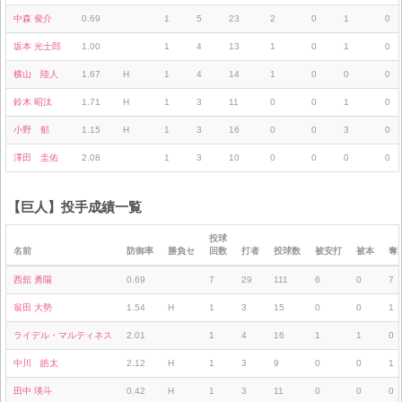
中森 俊介
0.69
1
5
23
2
0
1
0
坂本 光士郎
1.00
1
4
13
1
0
1
0
横山 陸人
1.67
H
1
4
14
1
0
0
0
鈴木 昭汰
1.71
H
1
3
11
0
0
1
0
小野 郁
1.15
H
1
3
16
0
0
3
0
澤田 圭佑
2.08
1
3
10
0
0
0
0
【巨人】投手成績一覧
投球
名前
防御率
勝負セ
回数
打者
投球数
被安打
被本
奪
西舘 勇陽
0.69
7
29
111
6
0
7
翁田 大勢
1.54
H
1
3
15
0
0
1
ライデル・マルティネス
2.01
1
4
16
1
1
0
中川 皓太
2.12
H
1
3
9
0
0
1
田中 瑛斗
0.42
H
1
3
11
0
0
0