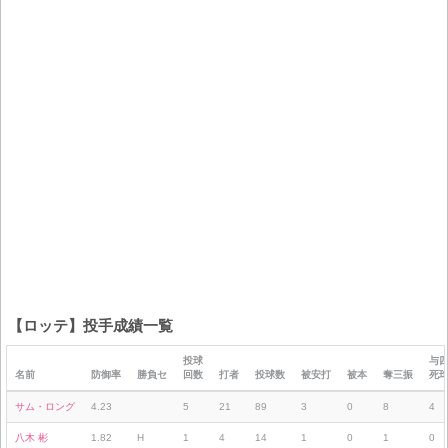
【ロッテ】投手成績一覧
投球
与
名前
防御率
勝負セ
回数
打者
投球数
被安打
被本
奪三振
死
サム・ロング
4.23
5
21
89
3
0
8
4
八木 彬
1.82
H
1
4
14
1
0
1
0