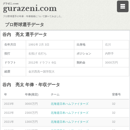
グラゼニ.com
gurazeni.com
プロ野球選手の年俸・年俸推移について調べてみました。
プロ野球選手データ
谷内 亮太 選手データ
生年月日
1991年 2月 3日
出身地
石川
投打
右投げ 右打ち
ポジション
内野手
ドラフト
2012年 ドラフト 6位
契約金
3000万円
経歴
金沢西高ー国学院大
谷内 亮太 年俸・年収データ
年
年俸(推定)
チーム
背番号
2023年
3000万円
北海道日本ハムファイターズ
32
2022年
2300万円
北海道日本ハムファイターズ
32
2021年
1300万円
北海道日本ハムファイターズ
32