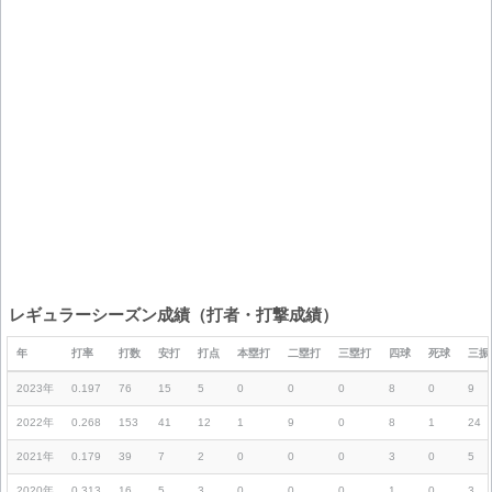
レギュラーシーズン成績（打者・打撃成績）
年
打率
打数
安打
打点
本塁打
二塁打
三塁打
四球
死球
三振
2023年
0.197
76
15
5
0
0
0
8
0
9
2022年
0.268
153
41
12
1
9
0
8
1
24
2021年
0.179
39
7
2
0
0
0
3
0
5
2020年
0.313
16
5
3
0
0
0
1
0
3