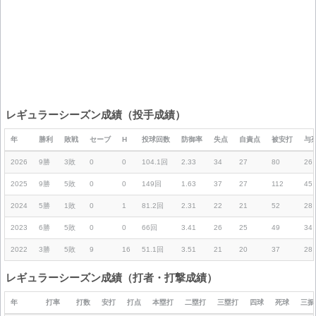
レギュラーシーズン成績（投手成績）
年
勝利
敗戦
セーブ
H
投球回数
防御率
失点
自責点
被安打
与
2026
9勝
3敗
0
0
104.1回
2.33
34
27
80
26
2025
9勝
5敗
0
0
149回
1.63
37
27
112
45
2024
5勝
1敗
0
1
81.2回
2.31
22
21
52
28
2023
6勝
5敗
0
0
66回
3.41
26
25
49
34
2022
3勝
5敗
9
16
51.1回
3.51
21
20
37
28
レギュラーシーズン成績（打者・打撃成績）
年
打率
打数
安打
打点
本塁打
二塁打
三塁打
四球
死球
三振