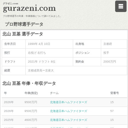
グラゼニ.com
gurazeni.com
プロ野球選手の年俸・年俸推移について調べてみました。
プロ野球選手データ
北山 亘基 選手データ
生年月日
1999年 4月 10日
出身地
京都府
投打
右投げ 右打ち
ポジション
投手
ドラフト
2021年 ドラフト 8位
契約金
2000万円
経歴
京都成章高ー京産大
北山 亘基 年俸・年収データ
年
年俸(推定)
チーム
背番号
2026年
9500万円
北海道日本ハムファイターズ
15
2026年
9500万円
北海道日本ハムファイターズ
57
2025年
4600万円
北海道日本ハムファイターズ
15