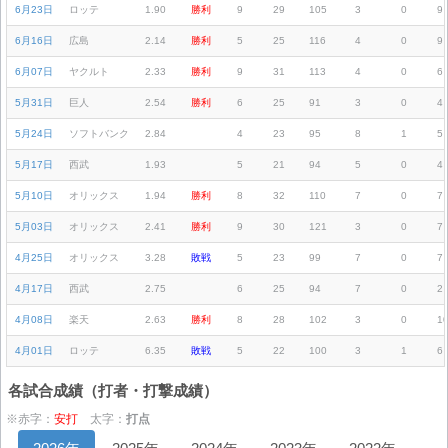
6月23日
ロッテ
1.90
勝利
9
29
105
3
0
9
6月16日
広島
2.14
勝利
5
25
116
4
0
9
6月07日
ヤクルト
2.33
勝利
9
31
113
4
0
6
5月31日
巨人
2.54
勝利
6
25
91
3
0
4
5月24日
ソフトバンク
2.84
4
23
95
8
1
5
5月17日
西武
1.93
5
21
94
5
0
4
5月10日
オリックス
1.94
勝利
8
32
110
7
0
7
5月03日
オリックス
2.41
勝利
9
30
121
3
0
7
4月25日
オリックス
3.28
敗戦
5
23
99
7
0
7
4月17日
西武
2.75
6
25
94
7
0
2
4月08日
楽天
2.63
勝利
8
28
102
3
0
1
4月01日
ロッテ
6.35
敗戦
5
22
100
3
1
6
各試合成績（打者・打撃成績）
※赤字：
安打
太字：
打点