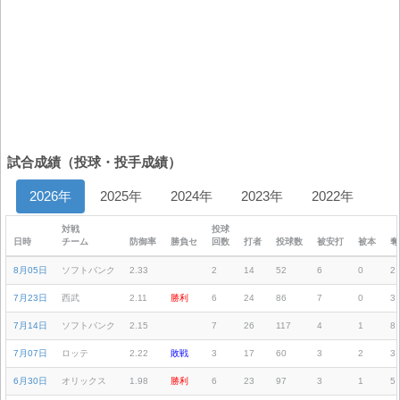
試合成績（投球・投手成績）
2026年
2025年
2024年
2023年
2022年
対戦
投球
日時
チーム
防御率
勝負セ
回数
打者
投球数
被安打
被本
奪
8月05日
ソフトバンク
2.33
2
14
52
6
0
2
7月23日
西武
2.11
勝利
6
24
86
7
0
3
7月14日
ソフトバンク
2.15
7
26
117
4
1
8
7月07日
ロッテ
2.22
敗戦
3
17
60
3
2
3
6月30日
オリックス
1.98
勝利
6
23
97
3
1
5