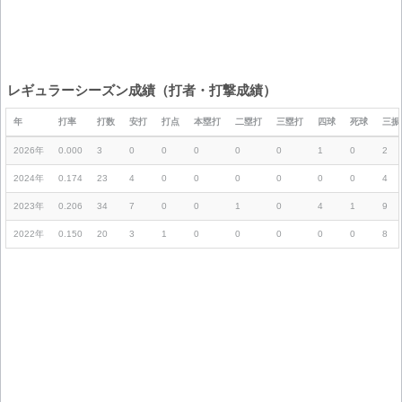
レギュラーシーズン成績（打者・打撃成績）
年
打率
打数
安打
打点
本塁打
二塁打
三塁打
四球
死球
三振
2026年
0.000
3
0
0
0
0
0
1
0
2
2024年
0.174
23
4
0
0
0
0
0
0
4
2023年
0.206
34
7
0
0
1
0
4
1
9
2022年
0.150
20
3
1
0
0
0
0
0
8