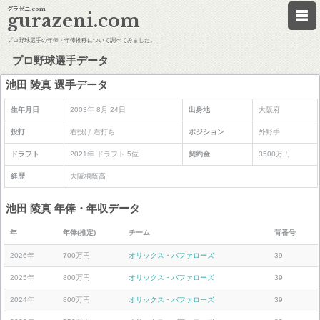
グラゼニ.com
gurazeni.com
プロ野球選手の年俸・年俸推移について調べてみました。
プロ野球選手データ
池田 陵真 選手データ
生年月日
2003年 8月 24日
出身地
大阪府
投打
右投げ 右打ち
ポジション
外野手
ドラフト
2021年 ドラフト 5位
契約金
3500万円
経歴
大阪桐蔭高
池田 陵真 年俸・年収データ
年
年俸(推定)
チーム
背番号
2026年
700万円
オリックス・バファローズ
39
2025年
800万円
オリックス・バファローズ
39
2024年
800万円
オリックス・バファローズ
39