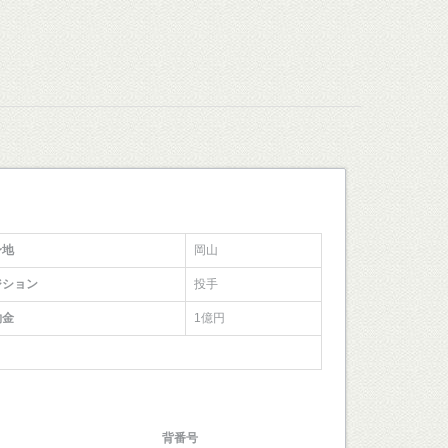
身地
岡山
ジション
投手
約金
1億円
背番号