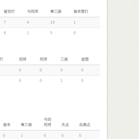
被安打
与死球
奪三振
被本塁打
7
4
14
1
8
1
5
0
打
四球
死球
三振
盗塁
0
0
0
0
0
0
1
0
与四
被本
奪三振
死球
失点
自責点
0
1
0
0
0