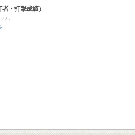
打者・打撃成績）
ません。
る