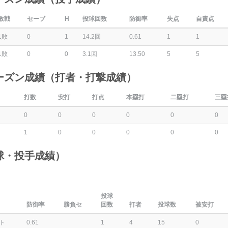
敗戦
セーブ
H
投球回数
防御率
失点
自責点
1敗
0
1
14.2回
0.61
1
1
1敗
0
0
3.1回
13.50
5
5
ーズン成績（打者・打撃成績）
打数
安打
打点
本塁打
二塁打
三塁
0
0
0
0
0
0
1
0
0
0
0
0
球・投手成績）
投球
防御率
勝負セ
回数
打者
投球数
被安打
ト
0.61
1
4
15
0