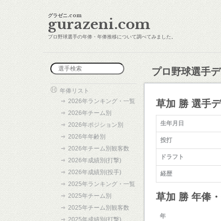
グラゼニ.com
gurazeni.com
プロ野球選手の年俸・年俸推移について調べてみました。
プロ野球選手デ
年俸リスト
2026年ランキング・一覧
草加 勝 選手
2026年チーム別
生年月日
2026年ポジション別
2026年年齢別
投打
2026年チーム別観客数
ドラフト
2026年成績別(打撃)
2026年成績別(投手)
経歴
2025年ランキング・一覧
草加 勝 年俸
2025年チーム別
2025年チーム別観客数
年
2025年成績別(打撃)