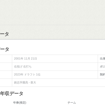
ータ
データ
2001年 11月 21日
出
右投げ 右打ち
ポ
2023年 ドラフト 1位
契
創志学園高 - 亜大
・年収データ
年俸(推定)
チーム