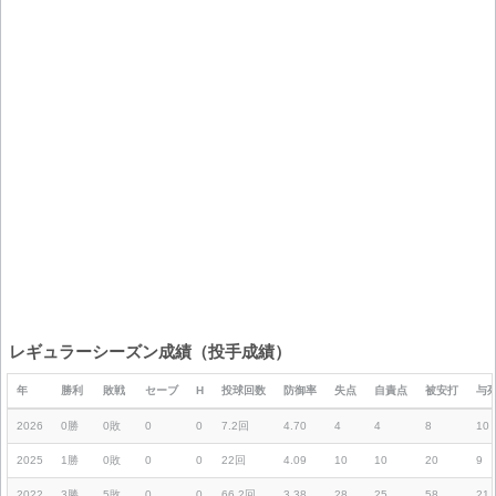
レギュラーシーズン成績（投手成績）
年
勝利
敗戦
セーブ
H
投球回数
防御率
失点
自責点
被安打
与
2026
0勝
0敗
0
0
7.2回
4.70
4
4
8
10
2025
1勝
0敗
0
0
22回
4.09
10
10
20
9
2022
3勝
5敗
0
0
66.2回
3.38
28
25
58
21