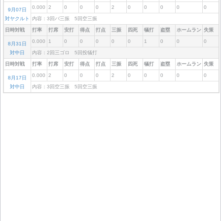
0.000
2
0
0
0
2
0
0
0
0
0
9月07日
対ヤクルト
内容：3回バ三振 5回空三振
日時対戦
打率
打席
安打
得点
打点
三振
四死
犠打
盗塁
ホームラン
失策
0.000
1
0
0
0
0
0
1
0
0
0
8月31日
対中日
内容：2回三ゴロ 5回投犠打
日時対戦
打率
打席
安打
得点
打点
三振
四死
犠打
盗塁
ホームラン
失策
0.000
2
0
0
0
2
0
0
0
0
0
8月17日
対中日
内容：3回空三振 5回空三振