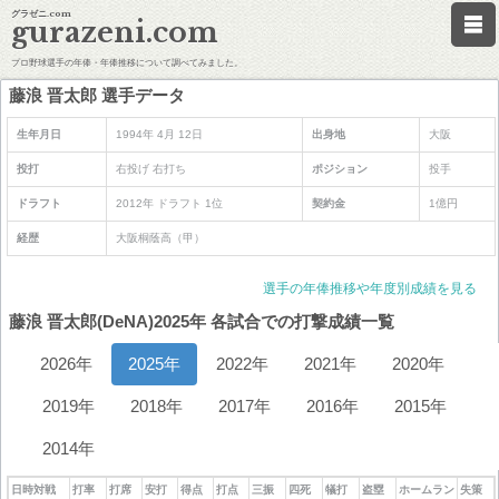
グラゼニ.com
gurazeni.com
プロ野球選手の年俸・年俸推移について調べてみました。
藤浪 晋太郎 選手データ
生年月日
1994年 4月 12日
出身地
大阪
投打
右投げ 右打ち
ポジション
投手
ドラフト
2012年 ドラフト 1位
契約金
1億円
経歴
大阪桐蔭高（甲）
選手の年俸推移や年度別成績を見る
藤浪 晋太郎(DeNA)2025年 各試合での打撃成績一覧
2026年
2025年
2022年
2021年
2020年
2019年
2018年
2017年
2016年
2015年
2014年
日時対戦
打率
打席
安打
得点
打点
三振
四死
犠打
盗塁
ホームラン
失策