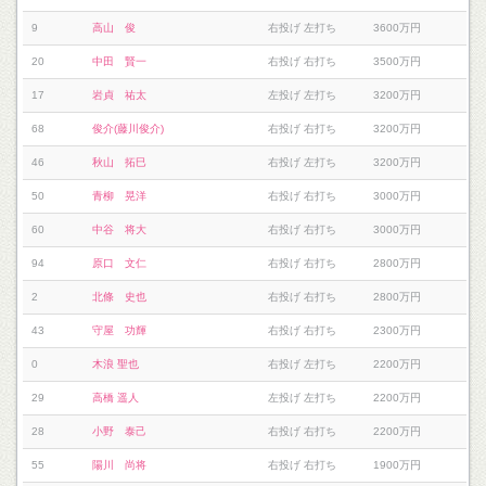
9
高山 俊
右投げ 左打ち
3600万円
20
中田 賢一
右投げ 右打ち
3500万円
17
岩貞 祐太
左投げ 左打ち
3200万円
68
俊介(藤川俊介)
右投げ 右打ち
3200万円
46
秋山 拓巳
右投げ 左打ち
3200万円
50
青柳 晃洋
右投げ 右打ち
3000万円
60
中谷 将大
右投げ 右打ち
3000万円
94
原口 文仁
右投げ 右打ち
2800万円
2
北條 史也
右投げ 右打ち
2800万円
43
守屋 功輝
右投げ 右打ち
2300万円
0
木浪 聖也
右投げ 左打ち
2200万円
29
高橋 遥人
左投げ 左打ち
2200万円
28
小野 泰己
右投げ 右打ち
2200万円
55
陽川 尚将
右投げ 右打ち
1900万円