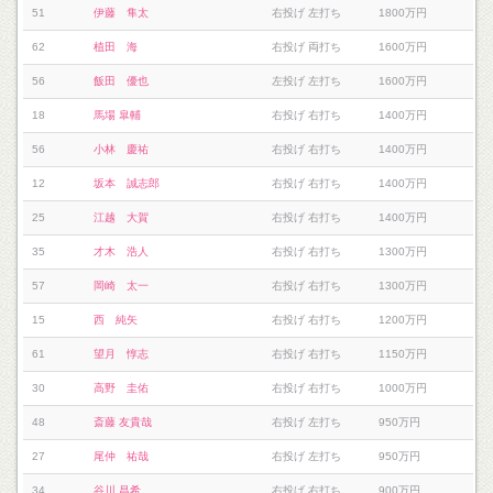
51
伊藤 隼太
右投げ 左打ち
1800万円
62
植田 海
右投げ 両打ち
1600万円
56
飯田 優也
左投げ 左打ち
1600万円
18
馬場 皐輔
右投げ 右打ち
1400万円
56
小林 慶祐
右投げ 右打ち
1400万円
12
坂本 誠志郎
右投げ 右打ち
1400万円
25
江越 大賀
右投げ 右打ち
1400万円
35
才木 浩人
右投げ 右打ち
1300万円
57
岡崎 太一
右投げ 右打ち
1300万円
15
西 純矢
右投げ 右打ち
1200万円
61
望月 惇志
右投げ 右打ち
1150万円
30
高野 圭佑
右投げ 右打ち
1000万円
48
斎藤 友貴哉
右投げ 左打ち
950万円
27
尾仲 祐哉
右投げ 左打ち
950万円
34
谷川 昌希
右投げ 右打ち
900万円