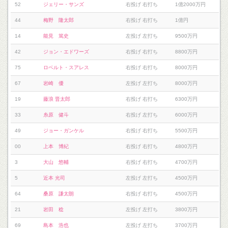
52
ジェリー・サンズ
右投げ 右打ち
1億2000万円
44
梅野 隆太郎
右投げ 右打ち
1億円
14
能見 篤史
左投げ 左打ち
9500万円
42
ジョン・エドワーズ
右投げ 右打ち
8800万円
75
ロベルト・スアレス
右投げ 右打ち
8000万円
67
岩崎 優
左投げ 左打ち
8000万円
19
藤浪 晋太郎
右投げ 右打ち
6300万円
33
糸原 健斗
右投げ 左打ち
6000万円
49
ジョー・ガンケル
右投げ 右打ち
5500万円
00
上本 博紀
右投げ 右打ち
4800万円
3
大山 悠輔
右投げ 右打ち
4700万円
5
近本 光司
左投げ 左打ち
4500万円
64
桑原 謙太朗
右投げ 右打ち
4500万円
21
岩田 稔
左投げ 左打ち
3800万円
69
島本 浩也
左投げ 左打ち
3700万円