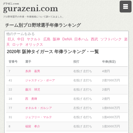
グラゼニ.com
gurazeni.com
プロ野球選手の年俸・年俸推移について調べてみました。
チーム別プロ野球選手年俸ランキング
他のチームをみる
巨人
中日
ヤクルト
広島
阪神
DeNA
日本ハム
西武
ソフトバンク
楽
天
ロッテ
オリックス
2020年 阪神タイガース 年俸ランキング・一覧
背番号
選手
投打
年俸(推定)
7
糸井 嘉男
右投げ 左打ち
4億円
41
ジャスティン・ボーア
右投げ 左打ち
2億7000万円
22
藤川 球児
右投げ 左打ち
2億円
16
西 勇輝
右投げ 右打ち
2億円
77
オネルキ・ガルシア
左投げ 左打ち
1億6500万円
31
ジェフリー・マルテ
右投げ 右打ち
1億4000万円
8
福留 孝介
右投げ 左打ち
1億3000万円