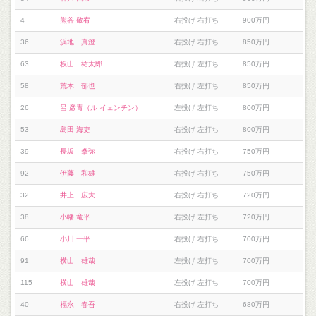
4
熊谷 敬宥
右投げ 右打ち
900万円
36
浜地 真澄
右投げ 右打ち
850万円
63
板山 祐太郎
右投げ 左打ち
850万円
58
荒木 郁也
右投げ 左打ち
850万円
26
呂 彦青（ル イェンチン）
左投げ 左打ち
800万円
53
島田 海吏
右投げ 左打ち
800万円
39
長坂 拳弥
右投げ 右打ち
750万円
92
伊藤 和雄
右投げ 右打ち
750万円
32
井上 広大
右投げ 右打ち
720万円
38
小幡 竜平
右投げ 左打ち
720万円
66
小川 一平
右投げ 右打ち
700万円
91
横山 雄哉
左投げ 左打ち
700万円
115
横山 雄哉
左投げ 左打ち
700万円
40
福永 春吾
右投げ 左打ち
680万円