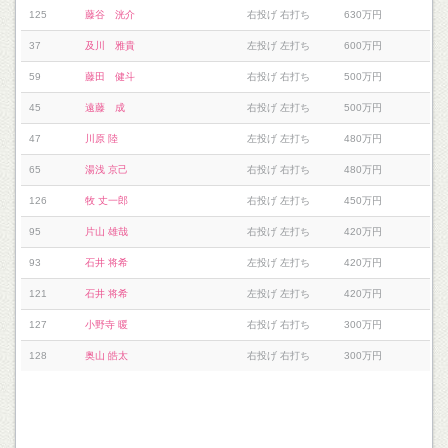
125
藤谷 洸介
右投げ 右打ち
630万円
37
及川 雅貴
左投げ 左打ち
600万円
59
藤田 健斗
右投げ 右打ち
500万円
45
遠藤 成
右投げ 左打ち
500万円
47
川原 陸
左投げ 左打ち
480万円
65
湯浅 京己
右投げ 右打ち
480万円
126
牧 丈一郎
右投げ 左打ち
450万円
95
片山 雄哉
右投げ 左打ち
420万円
93
石井 将希
左投げ 左打ち
420万円
121
石井 将希
左投げ 左打ち
420万円
127
小野寺 暖
右投げ 右打ち
300万円
128
奥山 皓太
右投げ 右打ち
300万円