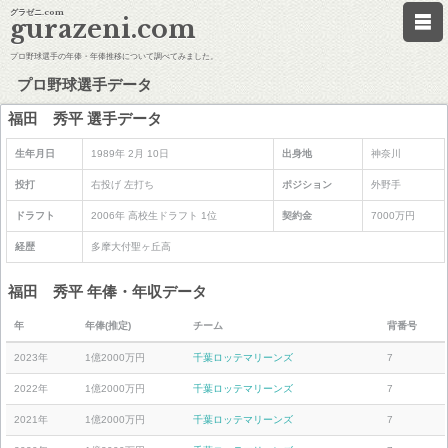
グラゼニ.com
gurazeni.com
プロ野球選手の年俸・年俸推移について調べてみました。
プロ野球選手データ
福田 秀平 選手データ
生年月日
1989年 2月 10日
出身地
神奈川
投打
右投げ 左打ち
ポジション
外野手
ドラフト
2006年 高校生ドラフト 1位
契約金
7000万円
経歴
多摩大付聖ヶ丘高
福田 秀平 年俸・年収データ
年
年俸(推定)
チーム
背番号
2023年
1億2000万円
千葉ロッテマリーンズ
7
2022年
1億2000万円
千葉ロッテマリーンズ
7
2021年
1億2000万円
千葉ロッテマリーンズ
7