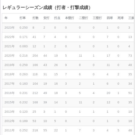
レギュラーシーズン成績（打者・打撃成績）
年
打率
打数
安打
打点
本塁打
二塁打
三塁打
四球
死球
三振
2023年
0.250
8
2
0
0
0
0
1
0
3
2022年
0.171
41
7
4
0
1
0
7
0
13
2021年
0.083
12
1
2
0
1
0
1
0
4
2020年
0.216
204
44
19
5
11
1
17
0
73
2019年
0.259
166
43
26
9
8
0
11
0
48
2018年
0.263
118
31
15
7
6
0
4
2
35
2017年
0.183
104
19
16
3
2
1
6
0
34
2016年
0.231
212
49
18
3
5
4
20
1
51
2015年
0.232
168
39
14
1
11
2
12
0
35
2013年
0.120
25
3
1
0
1
1
1
0
10
2012年
0.189
53
10
5
0
1
0
1
0
18
2011年
0.252
218
55
22
1
7
3
4
5
48