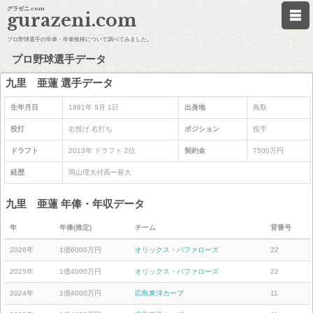
グラゼニ.com
gurazeni.com
プロ野球選手の年俸・年俸推移について調べてみました。
プロ野球選手データ
九里 亜蓮 選手データ
生年月日
1991年 9月 1日
出身地
鳥取
投打
右投げ 右打ち
ポジション
投手
ドラフト
2013年 ドラフト 2位
契約金
7500万円
経歴
岡山理大付高ー亜大
九里 亜蓮 年俸・年収データ
年
年俸(推定)
チーム
背番号
2026年
1億6000万円
オリックス・バファローズ
22
2025年
1億4000万円
オリックス・バファローズ
22
2024年
1億4000万円
広島東洋カープ
11