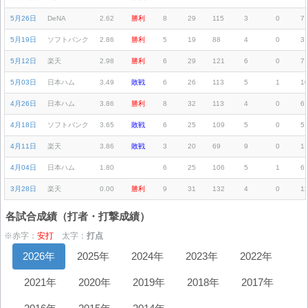
5月26日
DeNA
2.62
勝利
8
29
115
3
0
7
5月19日
ソフトバンク
2.86
勝利
5
19
88
4
0
3
5月12日
楽天
2.98
勝利
6
29
121
6
0
7
5月03日
日本ハム
3.49
敗戦
6
26
113
5
1
1
4月26日
日本ハム
3.86
勝利
8
32
113
4
0
6
4月18日
ソフトバンク
3.65
敗戦
6
25
109
5
0
5
4月11日
楽天
3.86
敗戦
3
20
69
9
0
1
4月04日
日本ハム
1.80
6
25
106
5
1
6
3月28日
楽天
0.00
勝利
9
31
132
4
0
1
各試合成績（打者・打撃成績）
※赤字：
安打
太字：
打点
2026年
2025年
2024年
2023年
2022年
2021年
2020年
2019年
2018年
2017年