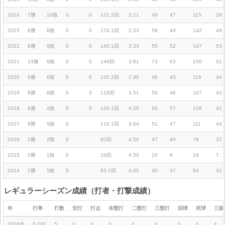
2024
7勝
10敗
0
0
131.2回
3.21
49
47
115
29
2023
8勝
8敗
0
0
174.1回
2.53
58
49
142
49
2022
6勝
9敗
0
0
140.1回
3.33
55
52
147
53
2021
13勝
9敗
0
0
149回
3.81
73
63
150
51
2020
8勝
6敗
0
0
130.2回
2.96
46
43
116
44
2019
8勝
8敗
0
3
118回
3.51
50
46
107
41
2018
8勝
4敗
0
0
120.1回
4.26
60
57
129
41
2017
9勝
5敗
0
116.1回
3.64
51
47
111
44
2016
2勝
2敗
0
80回
4.50
47
40
79
37
2015
0勝
1敗
0
16回
4.50
10
8
19
7
2014
2勝
5敗
0
83.1回
4.00
45
37
93
31
レギュラーシーズン成績（打者・打撃成績）
年
打率
打数
安打
打点
本塁打
二塁打
三塁打
四球
死球
三振
2026年
0.000
5
0
0
0
0
0
0
0
4