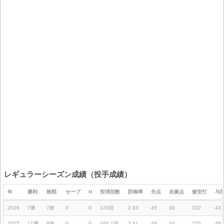
レギュラーシーズン成績（投手成績）
年
勝利
敗戦
セーブ
H
投球回数
防御率
失点
自責点
被安打
与
2026
7勝
7敗
0
0
120回
2.93
45
39
102
43
2025
11勝
8敗
0
0
164.1回
2.41
49
44
155
48