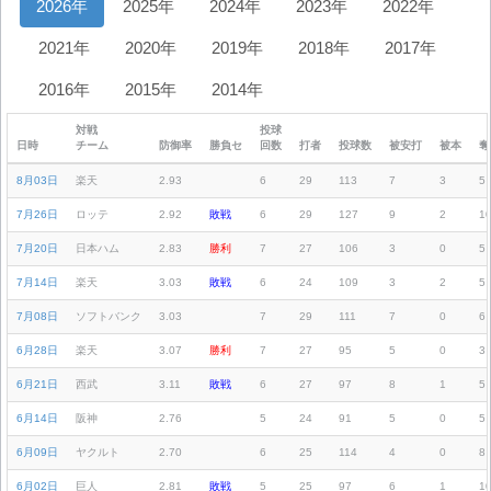
2026年
2025年
2024年
2023年
2022年
2021年
2020年
2019年
2018年
2017年
2016年
2015年
2014年
対戦
投球
日時
チーム
防御率
勝負セ
回数
打者
投球数
被安打
被本
奪
8月03日
楽天
2.93
6
29
113
7
3
5
7月26日
ロッテ
2.92
敗戦
6
29
127
9
2
1
7月20日
日本ハム
2.83
勝利
7
27
106
3
0
5
7月14日
楽天
3.03
敗戦
6
24
109
3
2
5
7月08日
ソフトバンク
3.03
7
29
111
7
0
6
6月28日
楽天
3.07
勝利
7
27
95
5
0
3
6月21日
西武
3.11
敗戦
6
27
97
8
1
5
6月14日
阪神
2.76
5
24
91
5
0
5
6月09日
ヤクルト
2.70
6
25
114
4
0
8
6月02日
巨人
2.81
敗戦
5
25
97
6
1
1