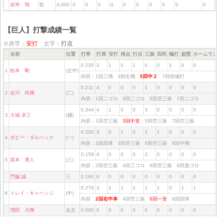
岩嵜 翔
投
0.000
0
0
0
0
0
0
0
0
0
0
【巨人】打撃成績一覧
※赤字：
安打
太字：
打点
名前
位置
打率
打席
安打
得点
打点
三振
四死
犠打
盗塁
ホームラ
0.235
3
1
0
1
0
0
1
0
0
1
松本 剛
(左中)
内容：1回三飛 3回右飛
5回中２
7回投犠打
0.211
4
0
0
0
1
0
0
0
0
2
吉川 尚輝
(二)
内容：1回二ゴロ 3回二ゴロ 5回空三振 7回二ゴロ
0.344
4
1
0
0
3
0
0
0
0
3
大城 卓三
(捕)
内容：1回空三振
3回中安
5回空三振 7回空三振
0.250
3
0
1
0
2
1
0
0
0
4
ボビー・ダルベック
(一)
内容：2回四球 3回空三振 6回空三振 8回中飛
0.159
4
0
0
0
2
0
0
0
0
5
坂本 勇人
(三)
内容：2回空三振 4回三ゴロ 6回空三振 8回遊ゴロ
門脇 誠
三
0.160
0
0
0
0
0
0
0
0
0
0.276
3
2
1
2
1
1
0
1
1
6
トレイ・キャベッジ
(中)
内容：
2回右中本
4回空三振
6回一安
8回四球
増田 大輝
走左
0.000
0
0
0
0
0
0
0
0
0