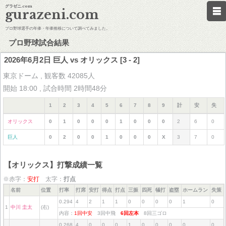
グラゼニ.com
gurazeni.com
プロ野球選手の年俸・年俸推移について調べてみました。
プロ野球試合結果
2026年6月2日 巨人 vs オリックス [3 - 2]
東京ドーム , 観客数 42085人
開始 18:00 , 試合時間 2時間48分
1
2
3
4
5
6
7
8
9
計
安
失
オリックス
0
1
0
0
0
1
0
0
0
2
6
0
巨人
0
2
0
0
1
0
0
0
X
3
7
0
【オリックス】打撃成績一覧
※赤字：
安打
太字：
打点
名前
位置
打率
打席
安打
得点
打点
三振
四死
犠打
盗塁
ホームラン
失策
0.294
4
2
1
1
0
0
0
0
1
0
1
中川 圭太
(右)
内容：
1回中安
3回中飛
6回左本
8回三ゴロ
0.268
4
0
0
0
1
0
0
0
0
0