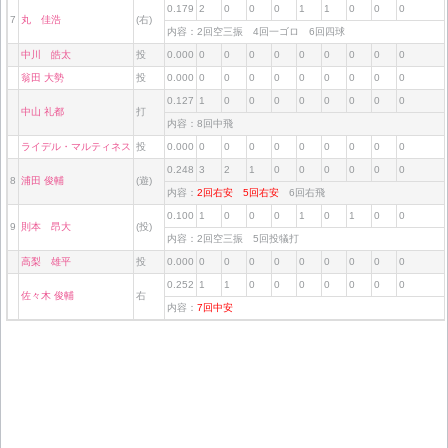
0.179
2
0
0
0
1
1
0
0
0
7
丸 佳浩
(右)
内容：2回空三振 4回一ゴロ 6回四球
中川 皓太
投
0.000
0
0
0
0
0
0
0
0
0
翁田 大勢
投
0.000
0
0
0
0
0
0
0
0
0
0.127
1
0
0
0
0
0
0
0
0
中山 礼都
打
内容：8回中飛
ライデル・マルティネス
投
0.000
0
0
0
0
0
0
0
0
0
0.248
3
2
1
0
0
0
0
0
0
8
浦田 俊輔
(遊)
内容：
2回右安
5回右安
6回右飛
0.100
1
0
0
0
1
0
1
0
0
9
則本 昂大
(投)
内容：2回空三振 5回投犠打
高梨 雄平
投
0.000
0
0
0
0
0
0
0
0
0
0.252
1
1
0
0
0
0
0
0
0
佐々木 俊輔
右
内容：
7回中安