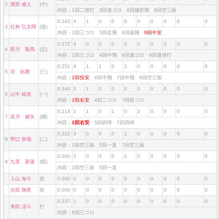
2
渡部 遼人
(中)
内容：1回二併打 3回遊ゴロ 6回捕邪飛 8回空三振
0.242
4
1
0
0
0
0
0
0
0
0
3
紅林 弘太郎
(遊)
内容：1回三ゴロ 3回左飛 6回遊飛
9回中安
0.272
4
0
0
0
0
0
0
0
0
0
4
西川 龍馬
(左)
内容：2回三ゴロ 4回中飛 6回遊ゴロ 9回遊併打
0.251
4
1
1
0
1
0
0
0
0
0
5
宗 佑磨
(三)
内容：
2回投安
4回中飛 7回中飛 9回空三振
0.344
3
1
0
0
0
0
0
0
0
0
6
山中 稜真
(一)
内容：
2回右安
4回二ゴロ 7回投ゴロ
0.214
1
1
0
1
0
2
0
0
0
0
7
若月 健矢
(捕)
内容：
2回右安
5回四球 7回四球
0.222
3
0
0
0
2
0
0
0
0
0
8
野口 智哉
(二)
内容：2回空三振 5回一直 7回空三振
0.000
2
0
0
0
1
0
0
0
0
0
9
九里 亜蓮
(投)
内容：2回空三振 5回一直
入山 海斗
投
0.000
0
0
0
0
0
0
0
0
0
0
吉田 輝星
投
0.000
0
0
0
0
0
0
0
0
0
0
0.237
1
0
0
0
0
0
0
0
0
0
来田 涼斗
打
内容：8回三ゴロ