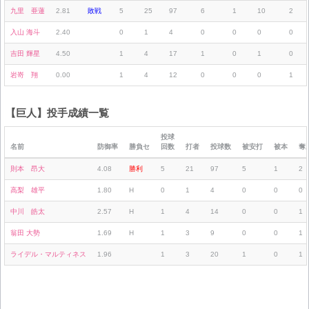
九里 亜蓮
2.81
敗戦
5
25
97
6
1
10
2
入山 海斗
2.40
0
1
4
0
0
0
0
吉田 輝星
4.50
1
4
17
1
0
1
0
岩嵜 翔
0.00
1
4
12
0
0
0
1
【巨人】投手成績一覧
投球
名前
防御率
勝負セ
回数
打者
投球数
被安打
被本
奪
則本 昂大
4.08
勝利
5
21
97
5
1
2
高梨 雄平
1.80
H
0
1
4
0
0
0
中川 皓太
2.57
H
1
4
14
0
0
1
翁田 大勢
1.69
H
1
3
9
0
0
1
ライデル・マルティネス
1.96
1
3
20
1
0
1