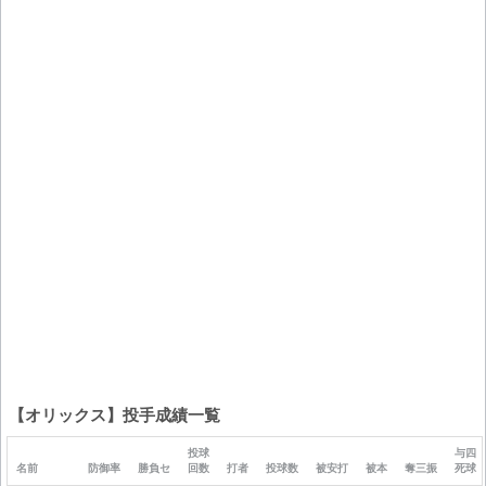
【オリックス】投手成績一覧
投球
与四
名前
防御率
勝負セ
回数
打者
投球数
被安打
被本
奪三振
死球