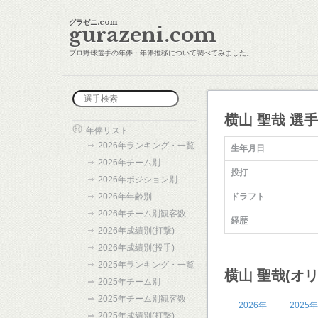
グラゼニ.com
gurazeni.com
プロ野球選手の年俸・年俸推移について調べてみました。
横山 聖哉 選
年俸リスト
2026年ランキング・一覧
生年月日
2026年チーム別
投打
2026年ポジション別
2026年年齢別
ドラフト
2026年チーム別観客数
経歴
2026年成績別(打撃)
2026年成績別(投手)
2025年ランキング・一覧
横山 聖哉(オ
2025年チーム別
2025年チーム別観客数
2026年
2025年
2025年成績別(打撃)