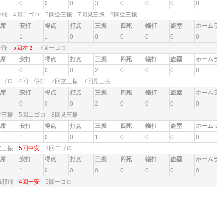
0
0
0
3
0
0
0
0
中飛 4回二ゴロ 6回空三振 7回見三振 9回空三振
席
安打
得点
打点
三振
四死
犠打
盗塁
ホーム
1
1
0
0
0
0
0
0
回中飛
5回左２
7回一ゴロ
席
安打
得点
打点
三振
四死
犠打
盗塁
ホーム
0
0
0
2
0
0
0
0
二ゴロ 4回一併打 7回空三振 7回見三振
席
安打
得点
打点
三振
四死
犠打
盗塁
ホーム
0
0
0
2
0
0
0
0
空三振 5回二ゴロ 8回見三振
席
安打
得点
打点
三振
四死
犠打
盗塁
ホーム
1
0
0
1
0
0
0
0
回空三振
5回中安
8回二ゴロ
席
安打
得点
打点
三振
四死
犠打
盗塁
ホーム
1
0
0
0
0
0
0
0
回捕邪飛
4回一安
6回一ゴロ