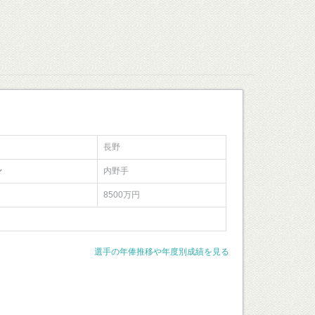
長野
ン
内野手
8500万円
選手の年俸推移や年度別成績を見る