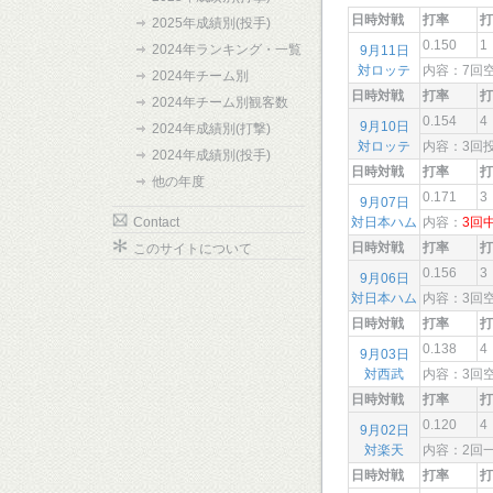
日時対戦
打率
打
2025年成績別(投手)
0.150
1
2024年ランキング・一覧
9月11日
対ロッテ
内容：7
2024年チーム別
日時対戦
打率
打
2024年チーム別観客数
0.154
4
9月10日
2024年成績別(打撃)
対ロッテ
内容：3回
2024年成績別(投手)
日時対戦
打率
打
他の年度
0.171
3
9月07日
Contact
対日本ハム
内容：
3回
日時対戦
打率
打
このサイトについて
0.156
3
9月06日
対日本ハム
内容：3
日時対戦
打率
打
0.138
4
9月03日
対西武
内容：3回
日時対戦
打率
打
0.120
4
9月02日
対楽天
内容：2回
日時対戦
打率
打