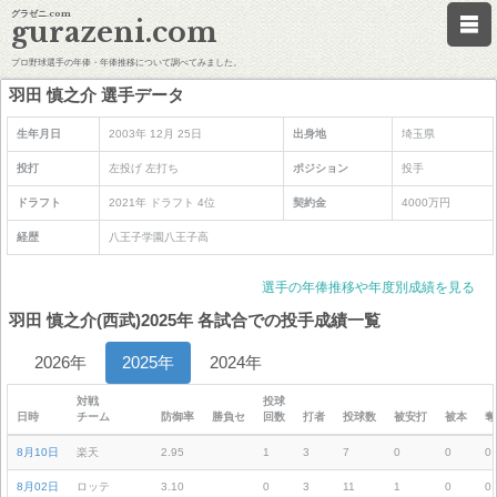
グラゼニ.com
gurazeni.com
プロ野球選手の年俸・年俸推移について調べてみました。
羽田 慎之介 選手データ
生年月日
2003年 12月 25日
出身地
埼玉県
投打
左投げ 左打ち
ポジション
投手
ドラフト
2021年 ドラフト 4位
契約金
4000万円
経歴
八王子学園八王子高
選手の年俸推移や年度別成績を見る
羽田 慎之介(西武)2025年 各試合での投手成績一覧
2026年
2025年
2024年
対戦
投球
日時
チーム
防御率
勝負セ
回数
打者
投球数
被安打
被本
奪
8月10日
楽天
2.95
1
3
7
0
0
0
8月02日
ロッテ
3.10
0
3
11
1
0
0