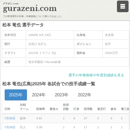
グラゼニ.com
gurazeni.com
プロ野球選手の年俸・年俸推移について調べてみました。
松本 竜也 選手データ
生年月日
1999年 9月 18日
出身地
奈良県
投打
右投げ 右打ち
ポジション
投手
ドラフト
2021年 ドラフト 5位
契約金
2500万円
経歴
智弁学園高ーHonda鈴鹿
選手の年俸推移や年度別成績を見る
松本 竜也(広島)2025年 各試合での投手成績一覧
2025年
2024年
2023年
2022年
対戦
投球
日時
チーム
防御率
勝負セ
回数
打者
投球数
被安打
被本
奪三振
7月30日
阪神
4.91
1
8
37
3
0
2
7月26日
巨人
3.38
1
4
17
1
1
1