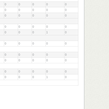
0
0
0
0
0
0
0
0
0
0
0
0
0
0
0
0
0
0
0
0
0
0
0
1
0
0
0
0
0
0
0
0
0
0
0
0
0
0
0
0
0
0
0
0
0
0
0
0
1
0