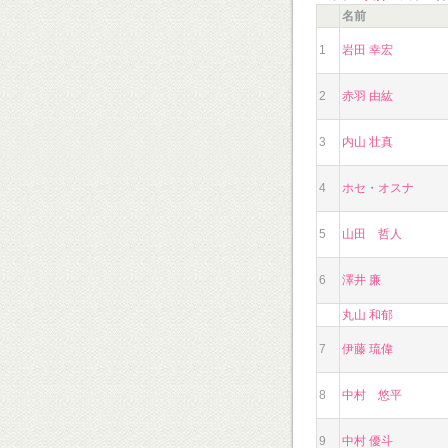
名前
1
岩田 幸宏
2
赤羽 由紘
3
内山 壮真
4
ホセ・オスナ
5
山田 哲人
6
澤井 廉
丸山 和郁
7
伊藤 琉偉
8
中村 悠平
9
中村 優斗