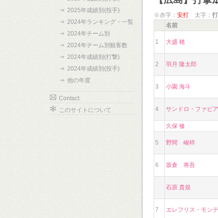
2025年成績別(投手)
※赤字：
安打
太字：
打
2024年ランキング・一覧
名前
2024年チーム別
1
大盛 穂
2024年チーム別観客数
2024年成績別(打撃)
2
羽月 隆太郎
2024年成績別(投手)
他の年度
3
小園 海斗
Contact
4
サンドロ・ファビ
このサイトについて
久保 修
5
野間 峻祥
6
坂倉 将吾
石原 貴規
7
エレフリス・モン