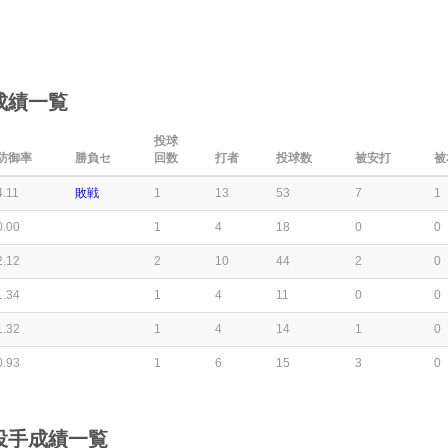
成績一覧
投球
防御率
勝負セ
回数
打者
投球数
被安打
被
4.11
敗戦
1
13
53
7
1
0.00
1
4
18
0
0
2.12
2
10
44
2
0
1.34
1
4
11
0
0
1.32
1
4
14
1
0
0.93
1
6
15
3
0
投手成績一覧