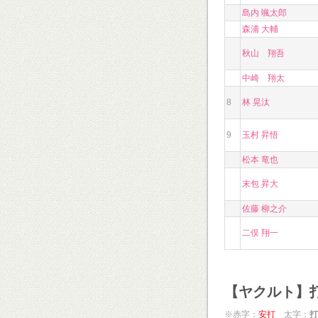
島内 颯太郎
森浦 大輔
秋山 翔吾
中崎 翔太
8
林 晃汰
9
玉村 昇悟
松本 竜也
末包 昇大
佐藤 柳之介
二俣 翔一
【ヤクルト】
※赤字：
安打
太字：
打