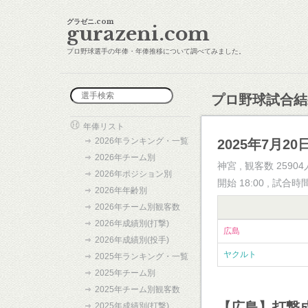
グラゼニ.com
gurazeni.com
プロ野球選手の年俸・年俸推移について調べてみました。
プロ野球試合結
年俸リスト
2026年ランキング・一覧
2025年7月20日
2026年チーム別
神宮 , 観客数 25904
2026年ポジション別
開始 18:00 , 試合時
2026年年齢別
2026年チーム別観客数
2026年成績別(打撃)
広島
2026年成績別(投手)
ヤクルト
2025年ランキング・一覧
2025年チーム別
2025年チーム別観客数
【広島】打撃
2025年成績別(打撃)