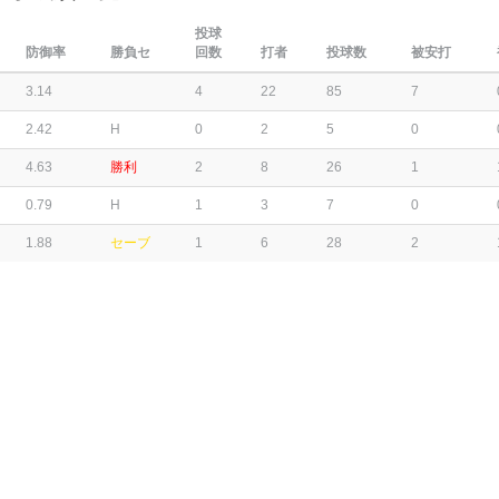
投球
防御率
勝負セ
回数
打者
投球数
被安打
3.14
4
22
85
7
2.42
H
0
2
5
0
4.63
勝利
2
8
26
1
0.79
H
1
3
7
0
1.88
セーブ
1
6
28
2