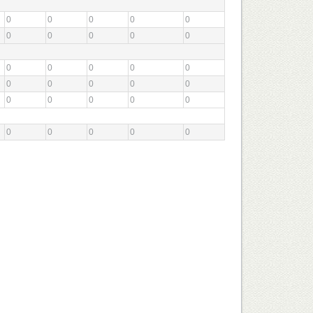
0
0
0
0
0
0
0
0
0
0
0
0
0
0
0
0
0
0
0
0
0
0
0
0
0
0
0
0
0
0