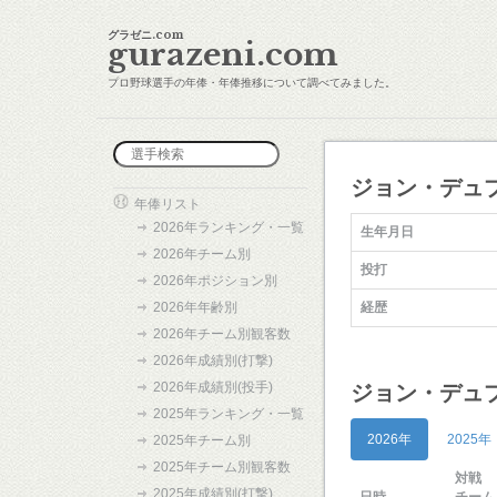
グラゼニ.com
gurazeni.com
プロ野球選手の年俸・年俸推移について調べてみました。
ジョン・デュ
年俸リスト
2026年ランキング・一覧
生年月日
2026年チーム別
投打
2026年ポジション別
2026年年齢別
経歴
2026年チーム別観客数
2026年成績別(打撃)
2026年成績別(投手)
ジョン・デュプ
2025年ランキング・一覧
2026年
2025年
2025年チーム別
2025年チーム別観客数
対戦
2025年成績別(打撃)