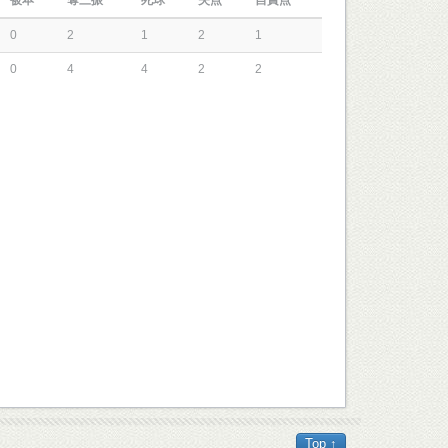
被本
奪三振
死球
失点
自責点
0
2
1
2
1
0
4
4
2
2
Top ↑