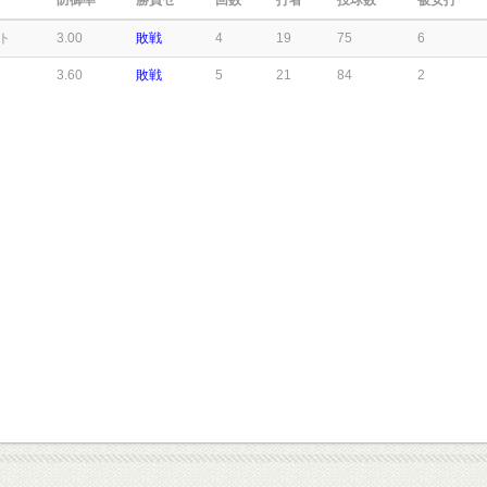
防御率
勝負セ
回数
打者
投球数
被安打
ト
3.00
敗戦
4
19
75
6
3.60
敗戦
5
21
84
2