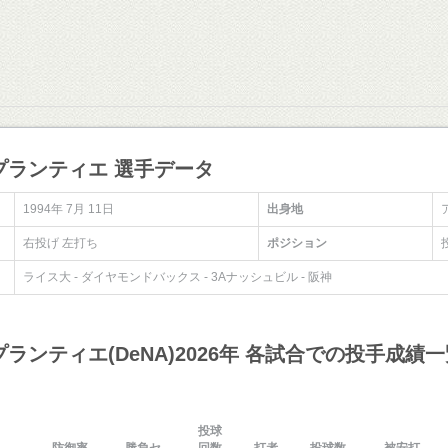
プランティエ 選手データ
1994年 7月 11日
出身地
右投げ 左打ち
ポジション
ライス大 - ダイヤモンドバックス - 3Aナッシュビル - 阪神
ランティエ(DeNA)2026年 各試合での投手成績一
投球