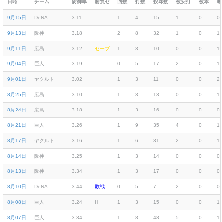
日時
チーム
防御率
勝負セ
回数
打数
投球数
被安打
被本
奪
9月15日
DeNA
3.11
1
4
15
1
0
0
9月13日
阪神
3.18
2
8
32
1
0
1
9月11日
広島
3.12
セーブ
1
3
10
0
0
1
9月04日
巨人
3.19
0
5
17
2
0
1
9月01日
ヤクルト
3.02
1
3
11
0
0
2
8月25日
広島
3.10
1
3
13
0
0
1
8月24日
広島
3.18
1
3
16
0
0
0
8月21日
巨人
3.26
1
9
35
4
0
1
8月17日
ヤクルト
3.16
1
6
31
2
0
1
8月14日
阪神
3.25
1
3
14
0
0
0
8月13日
阪神
3.34
1
3
17
0
0
0
8月10日
DeNA
3.44
敗戦
0
5
7
2
0
0
8月08日
巨人
3.24
H
1
3
15
0
0
1
8月07日
巨人
3.34
1
8
48
5
0
1