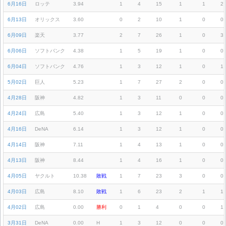
6月16日
ロッテ
3.94
1
4
15
1
1
2
6月13日
オリックス
3.60
0
2
10
1
0
0
6月09日
楽天
3.77
2
7
26
1
0
3
6月06日
ソフトバンク
4.38
1
5
19
1
0
0
6月04日
ソフトバンク
4.76
1
3
12
1
0
1
5月02日
巨人
5.23
1
7
27
2
0
0
4月28日
阪神
4.82
1
3
11
0
0
0
4月24日
広島
5.40
1
3
12
1
0
0
4月16日
DeNA
6.14
1
3
12
1
0
0
4月14日
阪神
7.11
1
4
13
1
0
0
4月13日
阪神
8.44
1
4
16
1
0
0
4月05日
ヤクルト
10.38
敗戦
1
7
23
3
0
0
4月03日
広島
8.10
敗戦
1
6
23
2
1
1
4月02日
広島
0.00
勝利
0
1
4
0
0
1
3月31日
DeNA
0.00
H
1
3
12
0
0
0