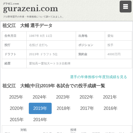
グラゼニ.com
gurazeni.com
プロ野球選手の年俸・年俸推移について調べてみました。
祖父江 大輔 選手データ
生年月日
1987年 8月 11日
出身地
愛知
投打
右投げ 左打ち
ポジション
投手
ドラフト
2013年 ドラフト 5位
契約金
4000万円
経歴
愛知高ー愛知大ートヨタ自動車
選手の年俸推移や年度別成績を見る
祖父江 大輔(中日)2019年 各試合での投手成績一覧
2025年
2024年
2023年
2022年
2021年
2020年
2019年
2018年
2017年
2016年
2015年
2014年
対戦
投球