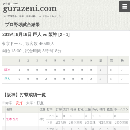
グラゼニ.com
gurazeni.com
プロ野球選手の年俸・年俸推移について調べてみました。
プロ野球試合結果
2019年8月16日 巨人 vs 阪神 [2 - 1]
東京ドーム , 観客数 46589人
開始 18:00 , 試合時間 3時間18分
1
2
3
4
5
6
7
8
9
計
安
失
阪神
1
0
0
0
0
0
0
0
0
1
8
0
巨人
0
0
0
2
0
0
0
0
X
2
4
0
【阪神】打撃成績一覧
※赤字：
安打
太字：
打点
名前
位置
打率
打席
安打
得点
打点
三振
四死
犠打
盗塁
ホームラン
0.278
4
0
0
0
3
1
0
0
0
1
近本 光司
(中)
内容：1回右飛 2回空三振 5回四球 7回見三振 9回空三
0.238
4
1
1
0
0
0
0
0
0