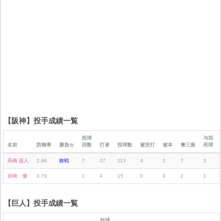
【阪神】投手成績一覧
投球
与四
名前
防御率
勝負セ
回数
打者
投球数
被安打
被本
奪三振
死球
高橋 遥人
2.96
敗戦
7
27
113
4
1
7
3
岩崎 優
0.79
1
4
15
0
0
2
1
【巨人】投手成績一覧
投球