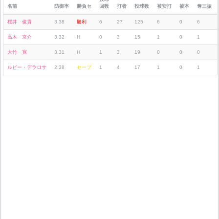
名前
防御率
勝負セ
回数
打者
投球数
被安打
被本
奪三振
桜井 俊貴
3.38
勝利
6
27
125
6
0
6
高木 京介
3.32
H
0
3
15
1
0
1
大竹 寛
3.31
H
1
3
19
0
0
0
ルビー・デラロサ
2.38
セーブ
1
4
17
1
0
1