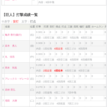
内容：9回中飛
【巨人】打撃成績一覧
※赤字：
安打
太字：
打点
名前
位置
打率
打席
安打
得点
打点
三振
四死
犠打
盗塁
ホームラン
失
0.301
4
0
0
0
2
0
0
0
0
0
1
亀井 善行(義行)
(右)
内容：1回空三振 3回二併打 5回左飛 8回空三振
0.309
3
1
1
0
0
1
0
0
0
0
2
坂本 勇人
(遊)
内容：1回右飛
4回左安
6回三ゴロ 8回四球
0.303
3
0
0
0
2
1
0
0
0
0
3
丸 佳浩
(中)
内容：1回空三振 4回空三振 6回四球 8回捕邪飛
0.260
4
2
1
2
2
0
0
0
1
0
4
岡本 和真
(一)
内容：
2回左安
4回右本
6回空三振 8回空三振
0.250
2
0
0
0
1
1
0
0
0
0
5
アレックス・ゲレーロ
(左)
内容：2回空三振 4回四球 6回三直
0.270
3
0
0
0
0
0
0
0
0
0
6
若林 晃弘
(三)
内容：2回遊飛 4回二ゴロ 7回中飛
0.160
3
0
0
0
0
0
0
0
0
0
7
増田 大輝
(二)
内容：2回三ゴロ 4回投直 7回三ゴロ