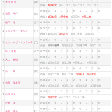
2
木浪 聖也
(遊)
内容：
1回右安
3回一ゴロ 5回二ゴロ 7回三ゴロ
0.253
3
3
0
0
0
1
0
0
0
3
福留 孝介
(左)
内容：
1回右安
3回中安
5回四球
8回二安
植田 海
走二
0.280
0
0
0
0
0
0
0
0
0
0.272
2
1
0
0
0
2
0
0
0
4
ジェフリー・マルテ
(一)
内容：1回四球
3回左安
5回三併打 8回四球
0.190
3
0
0
1
1
0
0
0
0
5
ヤンハービス・ソラーテ
(二)
内容：
1回中犠飛
3回空三振 6回捕邪飛 8回二ゴロ
島田 海吏
走左
0.250
0
0
0
0
0
0
0
0
0
0.262
4
0
0
0
1
0
0
0
0
6
大山 悠輔
(三)
内容：1回空三振 3回二飛 6回投ゴロ 8回三併打
0.269
4
2
0
0
0
0
0
0
0
7
高山 俊
(右)
内容：2回二ゴロ 4回一ゴロ
6回右２
9回左安
0.264
3
0
0
0
2
0
1
0
0
8
梅野 隆太郎
(捕)
内容：2回空三振 4回三ゴロ 6回空三振 9回投犠打
0.136
3
1
0
0
1
0
0
0
0
9
高橋 遥人
(投)
内容：
2回中安
4回二ゴロ 7回見三振
岩崎 優
投
0.000
0
0
0
0
0
0
0
0
0
0.260
1
0
0
0
0
0
0
0
0
糸原 健斗
打