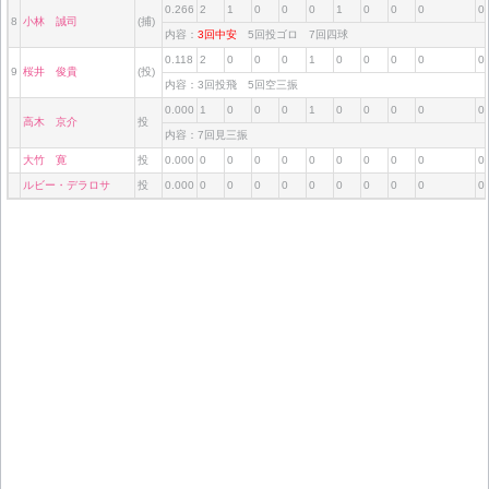
0.266
2
1
0
0
0
1
0
0
0
0
8
小林 誠司
(捕)
内容：
3回中安
5回投ゴロ 7回四球
0.118
2
0
0
0
1
0
0
0
0
0
9
桜井 俊貴
(投)
内容：3回投飛 5回空三振
0.000
1
0
0
0
1
0
0
0
0
0
高木 京介
投
内容：7回見三振
大竹 寛
投
0.000
0
0
0
0
0
0
0
0
0
0
ルビー・デラロサ
投
0.000
0
0
0
0
0
0
0
0
0
0