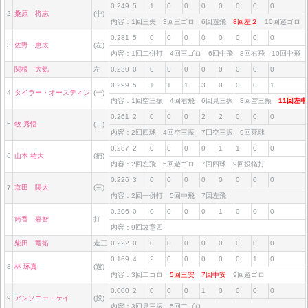
0.249
5
1
0
0
0
0
0
0
0
2
桑原 将志
(中)
内容：1回三失 3回三ゴロ 6回遊飛
8回左２
10回遊ゴロ
0.281
5
0
0
0
0
0
0
0
0
3
佐野 恵太
(左)
内容：1回二併打 4回三ゴロ 6回中飛 8回右飛 10回中飛
関根 大気
左
0.230
0
0
0
0
0
0
0
0
0
0.299
5
1
1
1
3
0
0
0
1
4
タイラー・オースティン
(一)
内容：1回空三振 4回右飛 6回見三振 8回空三振
11回左
0.261
2
0
0
0
2
2
0
0
0
5
牧 秀悟
(二)
内容：2回四球 4回空三振 7回空三振 9回死球
0.287
2
0
0
0
0
1
1
0
0
6
山本 祐大
(捕)
内容：2回左飛 5回遊ゴロ 7回四球 9回投犠打
0.226
3
0
0
0
0
0
0
0
0
7
京田 陽太
(三)
内容：2回一併打 5回中飛 7回左飛
0.206
0
0
0
0
0
1
0
0
0
筒香 嘉智
打
内容：9回故意四
柴田 竜拓
走三
0.222
0
0
0
0
0
0
0
0
0
0.169
4
2
0
0
0
0
0
1
0
8
林 琢真
(遊)
内容：3回二ゴロ
5回三安
7回中安
9回遊ゴロ
0.000
2
0
0
0
1
0
0
0
0
9
アンソニー・ケイ
(投)
内容：3回見三振 5回二ゴロ