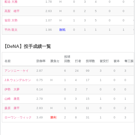
船迫 大雅
1.78
H
0
3
4
0
0
高梨 雄平
2.63
H
0
2
5
0
0
翁田 大勢
1.07
H
1
3
5
0
0
平内 龍太
1.96
敗戦
0
1
1
1
1
【DeNA】投手成績一覧
投球
名前
防御率
勝負セ
回数
打者
投球数
被安打
被本
奪三振
アンソニー・ケイ
2.87
6
24
99
3
0
3
J.B.ウェンデルケン
0.75
H
1
4
17
1
0
0
伊勢 大夢
6.14
0
2
7
0
0
0
山崎 康晃
2.79
0
3
15
1
0
1
森原 康平
2.83
H
1
3
11
0
0
2
ローワン・ウィック
3.49
勝利
2
8
31
1
0
3