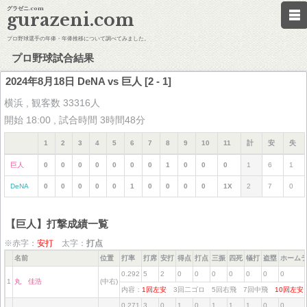
グラゼニ.com
gurazeni.com
プロ野球選手の年俸・年俸推移について調べてみました。
プロ野球試合結果
2024年8月18日 DeNA vs 巨人 [2 - 1]
横浜 , 観客数 33316人
開始 18:00 , 試合時間 3時間48分
1
2
3
4
5
6
7
8
9
10
11
計
安
失
巨人
0
0
0
0
0
0
0
1
0
0
0
1
6
1
DeNA
0
0
0
0
0
1
0
0
0
0
1X
2
7
0
【巨人】打撃成績一覧
※赤字：
安打
太字：
打点
名前
位置
打率
打席
安打
得点
打点
三振
四死
犠打
盗塁
ホーム
0.292
5
2
0
0
0
0
0
0
0
1
丸 佳浩
(中右)
内容：
1回左安
3回二ゴロ 5回右飛 7回中飛
10回左
0.271
3
0
1
0
1
1
1
0
0