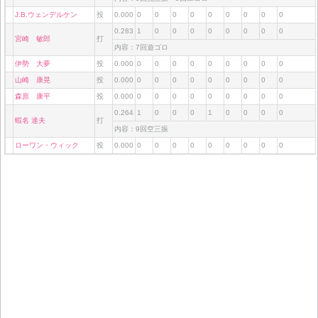
J.B.ウェンデルケン
投
0.000
0
0
0
0
0
0
0
0
0
0.283
1
0
0
0
0
0
0
0
0
宮崎 敏郎
打
内容：7回遊ゴロ
伊勢 大夢
投
0.000
0
0
0
0
0
0
0
0
0
山崎 康晃
投
0.000
0
0
0
0
0
0
0
0
0
森原 康平
投
0.000
0
0
0
0
0
0
0
0
0
0.264
1
0
0
0
1
0
0
0
0
蝦名 達夫
打
内容：9回空三振
ローワン・ウィック
投
0.000
0
0
0
0
0
0
0
0
0