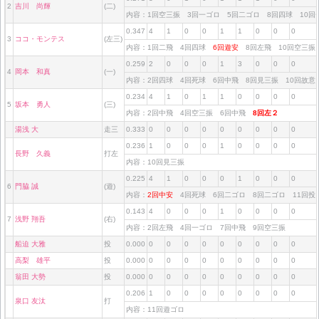
2
吉川 尚輝
(二)
内容：1回空三振 3回一ゴロ 5回二ゴロ 8回四球 10
0.347
4
1
0
0
1
1
0
0
0
3
ココ・モンテス
(左三)
内容：1回二飛 4回四球
6回遊安
8回左飛 10回空三
0.259
2
0
0
0
1
3
0
0
0
4
岡本 和真
(一)
内容：2回四球 4回死球 6回中飛 8回見三振 10回故
0.234
4
1
0
1
1
0
0
0
0
5
坂本 勇人
(三)
内容：2回中飛 4回空三振 6回中飛
8回左２
湯浅 大
走三
0.333
0
0
0
0
0
0
0
0
0
0.236
1
0
0
0
1
0
0
0
0
長野 久義
打左
内容：10回見三振
0.225
4
1
0
0
0
1
0
0
0
6
門脇 誠
(遊)
内容：
2回中安
4回死球 6回二ゴロ 8回二ゴロ 11回
0.143
4
0
0
0
1
0
0
0
0
7
浅野 翔吾
(右)
内容：2回左飛 4回一ゴロ 7回中飛 9回空三振
船迫 大雅
投
0.000
0
0
0
0
0
0
0
0
0
高梨 雄平
投
0.000
0
0
0
0
0
0
0
0
0
翁田 大勢
投
0.000
0
0
0
0
0
0
0
0
0
0.206
1
0
0
0
0
0
0
0
0
泉口 友汰
打
内容：11回遊ゴロ