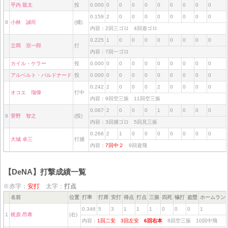
平内 龍太
投
0.000
0
0
0
0
0
0
0
0
0
0.159
2
0
0
0
0
0
0
0
0
8
小林 誠司
(捕)
内容：2回三ゴロ 4回遊ゴロ
0.225
1
0
0
0
0
0
0
0
0
立岡 宗一郎
打
内容：7回一ゴロ
カイル・ケラー
投
0.000
0
0
0
0
0
0
0
0
0
アルベルト・バルドナード
投
0.000
0
0
0
0
0
0
0
0
0
0.242
2
0
0
0
2
0
0
0
0
オコエ 瑠偉
打中
内容：9回空三振 11回空三振
0.067
2
0
0
0
1
0
0
0
0
9
菅野 智之
(投)
内容：3回捕ゴロ 5回見三振
0.266
2
1
0
0
0
0
0
0
0
大城 卓三
打捕
内容：
7回中２
9回遊飛
【DeNA】打撃成績一覧
※赤字：
安打
太字：
打点
名前
位置
打率
打席
安打
得点
打点
三振
四死
犠打
盗塁
ホームラン
0.346
5
3
1
1
1
0
0
0
1
1
梶原 昂希
(右)
内容：
1回二安
3回左安
6回右本
8回空三振 10回中飛