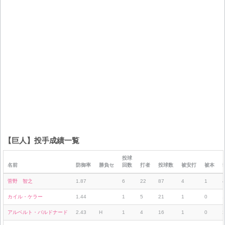
【巨人】投手成績一覧
投球
名前
防御率
勝負セ
回数
打者
投球数
被安打
被本
菅野 智之
1.87
6
22
87
4
1
カイル・ケラー
1.44
1
5
21
1
0
アルベルト・バルドナード
2.43
H
1
4
16
1
0