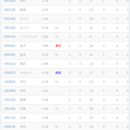
6月25日
中日
3.78
1
5
17
1
0
0
6月21日
阪神
4.02
1
3
13
0
0
1
6月14日
ロッテ
4.30
1
6
30
3
2
2
6月12日
ロッテ
3.29
H
1
3
12
0
0
1
6月07日
ソフトバンク
3.55
H
1
4
9
1
0
1
6月04日
楽天
3.86
勝利
1
3
18
0
0
2
6月03日
楽天
4.22
H
1
4
21
1
0
1
5月31日
西武
4.66
1
3
12
0
0
0
5月02日
ヤクルト
5.19
敗戦
0
4
17
2
0
1
4月30日
中日
4.32
H
1
3
13
0
0
0
4月28日
中日
4.91
1
4
13
1
0
0
4月21日
阪神
5.68
1
8
30
4
0
0
4月19日
広島
1.69
H
1
5
20
2
0
1
4月17日
広島
2.08
1
3
15
0
0
1
4月07日
中日
2.70
H
1
4
19
0
0
2