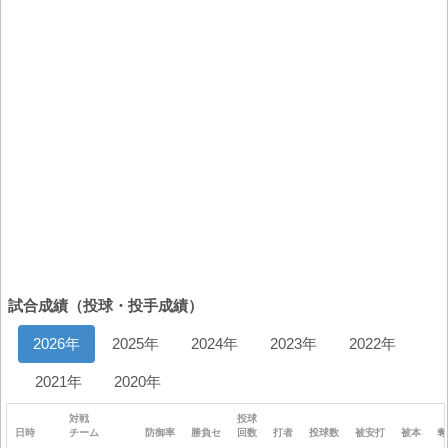
試合成績（投球・投手成績）
2026年
2025年
2024年
2023年
2022年
2021年
2020年
対戦
投球
日時
チーム
防御率
勝負セ
回数
打者
投球数
被安打
被本
奪