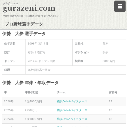
グラゼニ.com
gurazeni.com
プロ野球選手の年俸・年俸推移について調べてみました。
プロ野球選手データ
伊勢 大夢 選手データ
生年月日
1998年 3月 7日
出身地
熊本
投打
右投げ 右打ち
ポジション
投手
ドラフト
2019年 ドラフト 3位
契約金
6000万円
経歴
九州学院高ー明大
伊勢 大夢 年俸・年収データ
年
年俸(推定)
チーム
背番号
2026年
1億4000万円
横浜DeNAベイスターズ
13
2025年
9250万円
横浜DeNAベイスターズ
13
2024年
1億1000万円
横浜DeNAベイスターズ
13