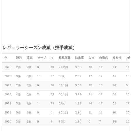
レギュラーシーズン成績（投手成績）
年
勝利
敗戦
セーブ
H
投球回数
防御率
失点
自責点
被安打
与
2026
2勝
2敗
0
13
29.2回
3.03
10
10
29
11
2025
0勝
5敗
13
32
53回
2.89
17
17
46
13
2024
2勝
3敗
0
18
32.1回
3.62
13
13
28
5
2023
4勝
6敗
2
33
50.1回
3.22
21
18
54
16
2022
3勝
3敗
1
39
68回
1.72
14
13
52
17
2021
0勝
1敗
0
6
35.1回
2.80
11
11
30
15
2020
3勝
1敗
0
4
35回
1.80
9
7
28
12