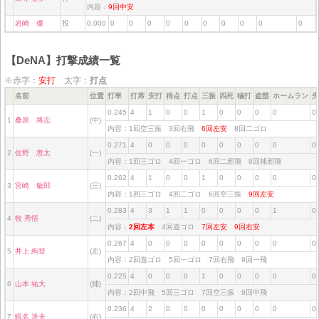
内容：
9回中安
岩崎 優
投
0.000
0
0
0
0
0
0
0
0
0
0
【DeNA】打撃成績一覧
※赤字：
安打
太字：
打点
名前
位置
打率
打席
安打
得点
打点
三振
四死
犠打
盗塁
ホームラン
失
0.245
4
1
0
0
1
0
0
0
0
0
1
桑原 将志
(中)
内容：1回空三振 3回右飛
6回左安
8回二ゴロ
0.271
4
0
0
0
0
0
0
0
0
0
2
佐野 恵太
(一)
内容：1回三ゴロ 4回一ゴロ 6回二邪飛 8回捕邪飛
0.262
4
1
0
0
1
0
0
0
0
0
3
宮崎 敏郎
(三)
内容：1回三ゴロ 4回二ゴロ 6回空三振
9回左安
0.283
4
3
1
1
0
0
0
0
1
0
4
牧 秀悟
(二)
内容：
2回左本
4回遊ゴロ
7回左安
9回右安
0.267
4
0
0
0
0
0
0
0
0
0
5
井上 絢登
(左)
内容：2回遊ゴロ 5回一ゴロ 7回右飛 9回一飛
0.225
4
0
0
0
1
0
0
0
0
0
6
山本 祐大
(捕)
内容：2回中飛 5回三ゴロ 7回空三振 9回中飛
0.236
4
2
0
0
0
0
0
0
0
0
7
蝦名 達夫
(右)