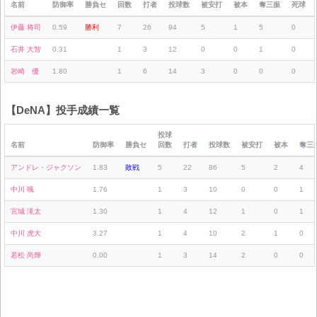
名前
防御率
勝負セ
回数
打者
投球数
被安打
被本
奪三振
死球
伊藤 将司
0.59
勝利
7
26
94
5
1
5
0
石井 大智
0.31
1
3
12
0
0
1
0
岩崎 優
1.80
1
6
14
3
0
0
0
【DeNA】投手成績一覧
投球
名前
防御率
勝負セ
回数
打者
投球数
被安打
被本
奪三
アンドレ・ジャクソン
1.83
敗戦
5
22
86
5
2
4
中川 颯
1.76
1
3
10
0
0
1
宮城 滝太
1.30
1
4
12
1
0
1
中川 虎大
3.27
1
4
10
2
1
0
若松 尚輝
0.00
1
3
14
2
0
0