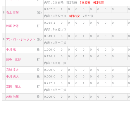
内容：2回右飛 5回右飛
7回遊安
9回右安
0.167
3
1
0
0
0
0
0
0
0
0
8
石上 泰輝
(遊)
内容：3回投ゴロ
6回右安
7回左飛
0.264
1
0
0
0
0
0
0
0
0
0
松尾 汐恩
打
内容：9回遊ゴロ
0.043
1
0
0
0
1
0
0
0
0
0
9
アンドレ・ジャクソン
(投)
内容：3回空三振
中川 颯
投
1.000
0
0
0
0
0
0
0
0
0
0
0.174
1
0
0
0
1
0
0
0
0
0
筒香 嘉智
打
内容：6回見三振
宮城 滝太
投
0.000
0
0
0
0
0
0
0
0
0
0
中川 虎大
投
0.000
0
0
0
0
0
0
0
0
0
0
0.217
1
0
0
0
1
0
0
0
0
0
京田 陽太
打
内容：8回空三振
若松 尚輝
投
0.000
0
0
0
0
0
0
0
0
0
0