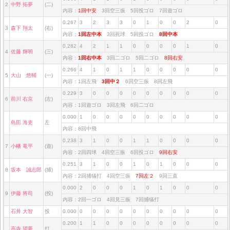
2
中野 拓夢
(二)
内容：
1回中安
3回空三振 5回投ゴロ 7回遊ゴロ
0.267
3
2
3
3
0
1
0
0
2
0
3
森下 翔太
(右)
内容：
1回左中本
3回死球 5回投ゴロ
8回中本
0.282
4
2
1
1
0
0
0
0
1
0
4
佐藤 輝明
(三)
内容：
1回右中本
3回二ゴロ 5回二ゴロ
8回右安
0.266
4
1
0
1
1
0
0
0
0
0
5
大山 悠輔
(一)
内容：1回左飛
3回中２
6回空三振 8回左飛
0.229
3
0
0
0
0
0
0
0
0
0
6
前川 右京
(左)
内容：1回遊ゴロ 3回左飛 6回二ゴロ
0.000
1
0
0
0
0
0
0
0
0
0
島田 海吏
左
内容：8回中飛
0.238
3
1
0
0
1
1
0
0
0
0
7
小幡 竜平
(遊)
内容：2回四球 4回空三振 6回投ゴロ
9回右安
0.251
3
1
0
0
1
0
1
0
0
0
8
坂本 誠志郎
(捕)
内容：2回捕犠打 4回空三振
7回左２
9回三直
0.000
2
0
0
0
1
0
1
0
0
0
9
伊藤 将司
(投)
内容：2回一ゴロ 4回見三振 7回捕犠打
石井 大智
投
0.000
0
0
0
0
0
0
0
0
0
0
0.200
1
1
0
0
0
0
0
0
0
0
高寺 望夢
打