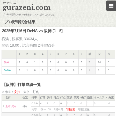
グラゼニ.com
gurazeni.com
プロ野球選手の年俸・年俸推移について調べてみました。
プロ野球試合結果
2025年7月6日 DeNA vs 阪神 [1 - 5]
横浜 , 観客数 33634人
開始 18:00 , 試合時間 2時間53分
1
2
3
4
5
6
7
8
9
計
安
失
阪神
3
0
1
0
0
0
0
1
0
5
10
0
DeNA
0
1
0
0
0
0
0
0
0
1
8
0
【阪神】打撃成績一覧
※赤字：
安打
太字：
打点
名前
位置
打率
打席
安打
得点
打点
三振
四死
犠打
盗塁
ホームラン
失策
0.284
4
1
0
0
1
0
0
1
0
0
1
近本 光司
(中)
内容：1回一ゴロ 2回中飛
5回左安
7回空三振
0.306
4
1
1
0
1
0
0
0
0
0