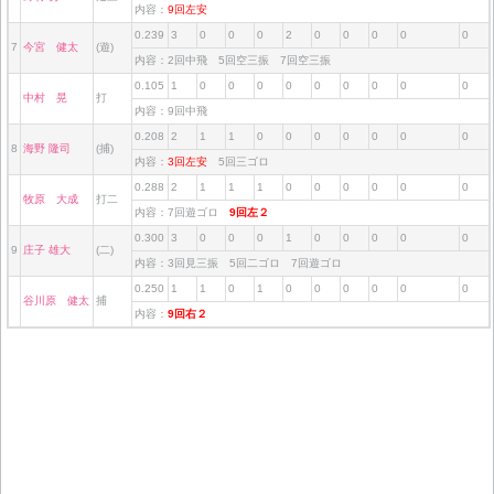
内容：
9回左安
0.239
3
0
0
0
2
0
0
0
0
0
7
今宮 健太
(遊)
内容：2回中飛 5回空三振 7回空三振
0.105
1
0
0
0
0
0
0
0
0
0
中村 晃
打
内容：9回中飛
0.208
2
1
1
0
0
0
0
0
0
0
8
海野 隆司
(捕)
内容：
3回左安
5回三ゴロ
0.288
2
1
1
1
0
0
0
0
0
0
牧原 大成
打二
内容：7回遊ゴロ
9回左２
0.300
3
0
0
0
1
0
0
0
0
0
9
庄子 雄大
(二)
内容：3回見三振 5回二ゴロ 7回遊ゴロ
0.250
1
1
0
1
0
0
0
0
0
0
谷川原 健太
捕
内容：
9回右２