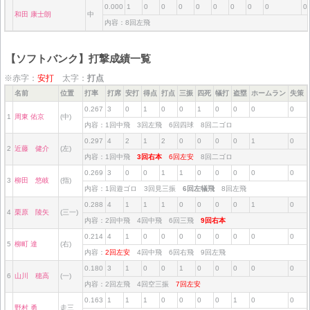
0.000
1
0
0
0
0
0
0
0
0
0
和田 康士朗
中
内容：8回左飛
【ソフトバンク】打撃成績一覧
※赤字：
安打
太字：
打点
名前
位置
打率
打席
安打
得点
打点
三振
四死
犠打
盗塁
ホームラン
失策
0.267
3
0
1
0
0
1
0
0
0
0
1
周東 佑京
(中)
内容：1回中飛 3回左飛 6回四球 8回二ゴロ
0.297
4
2
1
2
0
0
0
0
1
0
2
近藤 健介
(左)
内容：1回中飛
3回右本
6回左安
8回二ゴロ
0.269
3
0
0
1
1
0
0
0
0
0
3
柳田 悠岐
(指)
内容：1回遊ゴロ 3回見三振
6回左犠飛
8回左飛
0.288
4
1
1
1
0
0
0
0
1
0
4
栗原 陵矢
(三一)
内容：2回中飛 4回中飛 6回三飛
9回右本
0.214
4
1
0
0
0
0
0
0
0
0
5
柳町 達
(右)
内容：
2回左安
4回中飛 6回右飛 9回左飛
0.180
3
1
0
0
1
0
0
0
0
0
6
山川 穂高
(一)
内容：2回左飛 4回空三振
7回左安
0.163
1
1
1
0
0
0
0
1
0
0
野村 勇
走三