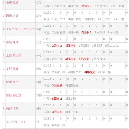
2
小川 龍成
(二)
内容：1回遊ゴロ 3回中飛
5回右２
6回遊ゴロ 8回三邪飛
0.275
5
0
0
0
0
0
0
0
0
0
3
西川 史礁
(左)
内容：1回三ゴロ 3回二併打 5回中飛 7回三ゴロ 9回一飛
0.241
4
1
1
0
0
1
0
0
0
0
4
グレゴリー・ポランコ
(指)
内容：2回右邪飛 4回中飛
6回中２
7回四球 9回中飛
0.203
3
2
1
0
0
2
0
0
0
0
5
寺地 隆成
(三)
内容：
2回左２
4回中安
6回四球 7回四球 9回二ゴロ
0.227
4
2
1
0
0
0
0
0
0
0
6
上田 希由翔
(一)
内容：2回中飛
4回右安
6回右安
7回投ゴロ
0.352
4
1
1
1
2
0
0
0
0
0
7
友杉 篤輝
(遊)
内容：2回空三振 4回投ゴロ
6回右安
7回空三振
0.196
2
1
0
0
1
0
0
0
0
0
8
松川 虎生
(捕)
内容：
3回三安
4回空三振
0.212
2
1
1
2
0
0
0
0
0
0
佐藤 都志也
打捕
内容：
6回右２
8回左飛
0.200
2
1
0
0
0
0
0
0
0
0
9
高部 瑛斗
(中)
内容：
3回左安
5回三ゴロ
0.235
1
0
0
0
1
0
0
0
0
0
ネフタリ・ソト
打
内容：6回空三振