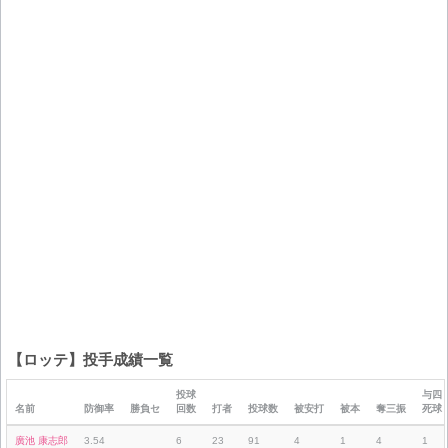
【ロッテ】投手成績一覧
投球
与四
名前
防御率
勝負セ
回数
打者
投球数
被安打
被本
奪三振
死球
廣池 康志郎
3.54
6
23
91
4
1
4
1