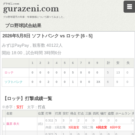
グラゼニ.com
gurazeni.com
プロ野球選手の年俸・年俸推移について調べてみました。
プロ野球試合結果
2026年5月8日 ソフトバンク vs ロッテ [6 - 5]
みずほPayPay , 観客数 40122人
開始 18:00 , 試合時間 3時間6分
1
2
3
4
5
6
7
8
9
計
安
失
ロッテ
0
0
0
0
0
5
0
0
0
5
13
0
ソフトバンク
0
0
2
0
0
1
0
0
3X
6
9
0
【ロッテ】打撃成績一覧
※赤字：
安打
太字：
打点
名前
位置
打率
打席
安打
得点
打点
三振
四死
犠打
盗塁
ホームラン
失
0.311
5
3
0
2
0
0
0
0
0
0
1
藤原 恭大
(右)
内容：1回左飛
3回遊安
5回二飛
6回左安
8回中安
0.321
5
1
0
0
0
0
0
0
0
0