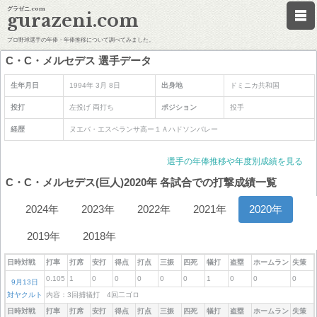
グラゼニ.com
gurazeni.com
プロ野球選手の年俸・年俸推移について調べてみました。
C・C・メルセデス 選手データ
生年月日
1994年 3月 8日
出身地
ドミニカ共和国
投打
左投げ 両打ち
ポジション
投手
経歴
ヌエバ・エスペランサ高ー１Ａハドソンバレー
選手の年俸推移や年度別成績を見る
C・C・メルセデス(巨人)2020年 各試合での打撃成績一覧
2024年
2023年
2022年
2021年
2020年
2019年
2018年
日時対戦
打率
打席
安打
得点
打点
三振
四死
犠打
盗塁
ホームラン
失策
0.105
1
0
0
0
0
0
1
0
0
0
9月13日
対ヤクルト
内容：3回捕犠打 4回二ゴロ
日時対戦
打率
打席
安打
得点
打点
三振
四死
犠打
盗塁
ホームラン
失策