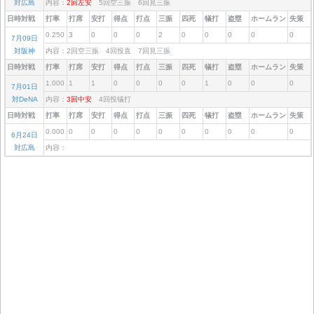
対広島
内容：
2回左安
5回空三振 6回見三振
日時対戦
打率
打席
安打
得点
打点
三振
四死
犠打
盗塁
ホームラン
失策
0.250
3
0
0
0
2
0
0
0
0
0
7月09日
対阪神
内容：2回空三振 4回投直 7回見三振
日時対戦
打率
打席
安打
得点
打点
三振
四死
犠打
盗塁
ホームラン
失策
1.000
1
1
0
0
0
0
1
0
0
0
7月01日
対DeNA
内容：
3回中安
4回投犠打
日時対戦
打率
打席
安打
得点
打点
三振
四死
犠打
盗塁
ホームラン
失策
0.000
0
0
0
0
0
0
0
0
0
0
6月24日
対広島
内容：