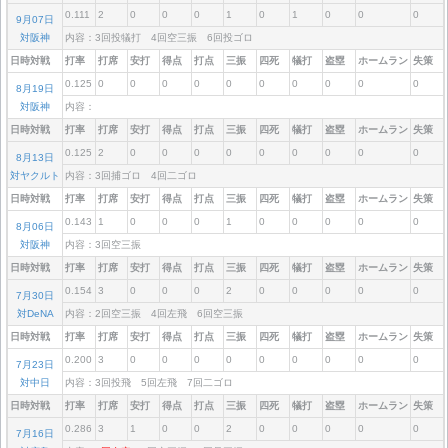
0.111
2
0
0
0
1
0
1
0
0
0
9月07日
対阪神
内容：3回投犠打 4回空三振 6回投ゴロ
日時対戦
打率
打席
安打
得点
打点
三振
四死
犠打
盗塁
ホームラン
失策
0.125
0
0
0
0
0
0
0
0
0
0
8月19日
対阪神
内容：
日時対戦
打率
打席
安打
得点
打点
三振
四死
犠打
盗塁
ホームラン
失策
0.125
2
0
0
0
0
0
0
0
0
0
8月13日
対ヤクルト
内容：3回捕ゴロ 4回二ゴロ
日時対戦
打率
打席
安打
得点
打点
三振
四死
犠打
盗塁
ホームラン
失策
0.143
1
0
0
0
1
0
0
0
0
0
8月06日
対阪神
内容：3回空三振
日時対戦
打率
打席
安打
得点
打点
三振
四死
犠打
盗塁
ホームラン
失策
0.154
3
0
0
0
2
0
0
0
0
0
7月30日
対DeNA
内容：2回空三振 4回左飛 6回空三振
日時対戦
打率
打席
安打
得点
打点
三振
四死
犠打
盗塁
ホームラン
失策
0.200
3
0
0
0
0
0
0
0
0
0
7月23日
対中日
内容：3回投飛 5回左飛 7回二ゴロ
日時対戦
打率
打席
安打
得点
打点
三振
四死
犠打
盗塁
ホームラン
失策
0.286
3
1
0
0
2
0
0
0
0
0
7月16日