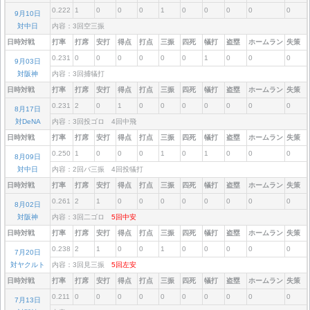
0.222
1
0
0
0
1
0
0
0
0
0
9月10日
対中日
内容：3回空三振
日時対戦
打率
打席
安打
得点
打点
三振
四死
犠打
盗塁
ホームラン
失策
0.231
0
0
0
0
0
0
1
0
0
0
9月03日
対阪神
内容：3回捕犠打
日時対戦
打率
打席
安打
得点
打点
三振
四死
犠打
盗塁
ホームラン
失策
0.231
2
0
1
0
0
0
0
0
0
0
8月17日
対DeNA
内容：3回投ゴロ 4回中飛
日時対戦
打率
打席
安打
得点
打点
三振
四死
犠打
盗塁
ホームラン
失策
0.250
1
0
0
0
1
0
1
0
0
0
8月09日
対中日
内容：2回バ三振 4回投犠打
日時対戦
打率
打席
安打
得点
打点
三振
四死
犠打
盗塁
ホームラン
失策
0.261
2
1
0
0
0
0
0
0
0
0
8月02日
対阪神
内容：3回二ゴロ
5回中安
日時対戦
打率
打席
安打
得点
打点
三振
四死
犠打
盗塁
ホームラン
失策
0.238
2
1
0
0
1
0
0
0
0
0
7月20日
対ヤクルト
内容：3回見三振
5回左安
日時対戦
打率
打席
安打
得点
打点
三振
四死
犠打
盗塁
ホームラン
失策
0.211
0
0
0
0
0
0
0
0
0
0
7月13日