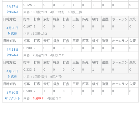
0.125
2
0
0
0
1
0
1
0
0
0
4月27日
対DeNA
内容：3回投ゴロ 4回一犠打 6回見三振
日時対戦
打率
打席
安打
得点
打点
三振
四死
犠打
盗塁
ホームラン
失策
0.167
1
0
0
0
0
0
0
0
0
0
4月20日
対広島
内容：3回投ゴロ
日時対戦
打率
打席
安打
得点
打点
三振
四死
犠打
盗塁
ホームラン
失策
0.200
2
0
0
0
0
0
0
0
0
0
4月13日
対DeNA
内容：2回遊ゴロ 4回投ゴロ
日時対戦
打率
打席
安打
得点
打点
三振
四死
犠打
盗塁
ホームラン
失策
0.333
1
0
0
0
0
0
1
0
0
0
4月06日
対広島
内容：3回投犠打 5回左飛
日時対戦
打率
打席
安打
得点
打点
三振
四死
犠打
盗塁
ホームラン
失策
0.500
2
1
0
0
0
0
0
0
0
0
3月30日
対ヤクルト
内容：
3回中２
4回捕ゴロ