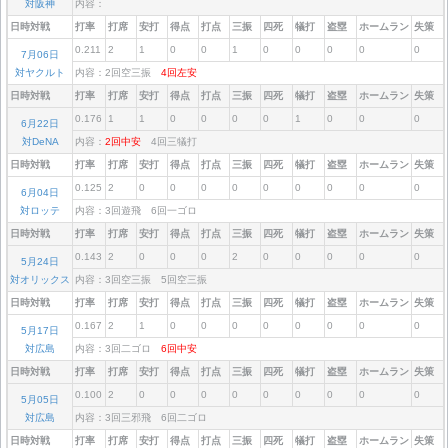
対阪神
内容：
日時対戦
打率
打席
安打
得点
打点
三振
四死
犠打
盗塁
ホームラン
失策
0.211
2
1
0
0
1
0
0
0
0
0
7月06日
対ヤクルト
内容：2回空三振
4回左安
日時対戦
打率
打席
安打
得点
打点
三振
四死
犠打
盗塁
ホームラン
失策
0.176
1
1
0
0
0
0
1
0
0
0
6月22日
対DeNA
内容：
2回中安
4回三犠打
日時対戦
打率
打席
安打
得点
打点
三振
四死
犠打
盗塁
ホームラン
失策
0.125
2
0
0
0
0
0
0
0
0
0
6月04日
対ロッテ
内容：3回遊飛 6回一ゴロ
日時対戦
打率
打席
安打
得点
打点
三振
四死
犠打
盗塁
ホームラン
失策
0.143
2
0
0
0
2
0
0
0
0
0
5月24日
対オリックス
内容：3回空三振 5回空三振
日時対戦
打率
打席
安打
得点
打点
三振
四死
犠打
盗塁
ホームラン
失策
0.167
2
1
0
0
0
0
0
0
0
0
5月17日
対広島
内容：3回二ゴロ
6回中安
日時対戦
打率
打席
安打
得点
打点
三振
四死
犠打
盗塁
ホームラン
失策
0.100
2
0
0
0
0
0
0
0
0
0
5月05日
対広島
内容：3回三邪飛 6回二ゴロ
日時対戦
打率
打席
安打
得点
打点
三振
四死
犠打
盗塁
ホームラン
失策