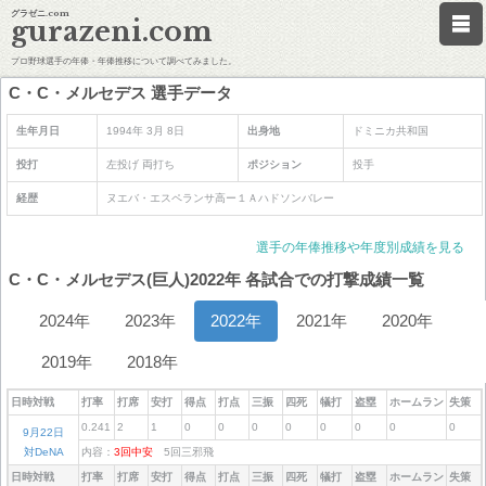
グラゼニ.com
gurazeni.com
プロ野球選手の年俸・年俸推移について調べてみました。
C・C・メルセデス 選手データ
生年月日
1994年 3月 8日
出身地
ドミニカ共和国
投打
左投げ 両打ち
ポジション
投手
経歴
ヌエバ・エスペランサ高ー１Ａハドソンバレー
選手の年俸推移や年度別成績を見る
C・C・メルセデス(巨人)2022年 各試合での打撃成績一覧
2024年
2023年
2022年
2021年
2020年
2019年
2018年
日時対戦
打率
打席
安打
得点
打点
三振
四死
犠打
盗塁
ホームラン
失策
0.241
2
1
0
0
0
0
0
0
0
0
9月22日
対DeNA
内容：
3回中安
5回三邪飛
日時対戦
打率
打席
安打
得点
打点
三振
四死
犠打
盗塁
ホームラン
失策