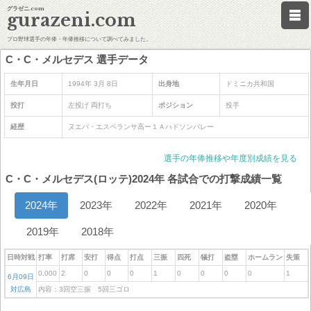
グラゼニ.com
gurazeni.com
プロ野球選手の年俸・年俸推移について調べてみました。
C・C・メルセデス 選手データ
生年月日
1994年 3月 8日
出身地
ドミニカ共和国
投打
左投げ 両打ち
ポジション
投手
経歴
ヌエバ・エスペランサ高ー１Ａハドソンバレー
選手の年俸推移や年度別成績を見る
C・C・メルセデス(ロッテ)2024年 各試合での打撃成績一覧
2024年
2023年
2022年
2021年
2020年
2019年
2018年
日時対戦
打率
打席
安打
得点
打点
三振
四死
犠打
盗塁
ホームラン
失策
0.000
2
0
0
0
1
0
0
0
0
1
6月09日
対広島
内容：3回空三振 5回三ゴロ