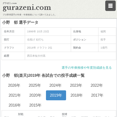
グラゼニ.com
gurazeni.com
プロ野球選手の年俸・年俸推移について調べてみました。
小野 郁 選手データ
生年月日
1996年 10月 23日
出身地
福岡
投打
右投げ 右打ち
ポジション
投手
ドラフト
2014年 ドラフト 2位
契約金
1億円
経歴
西日本短大付高
選手の年俸推移や年度別成績を見る
小野 郁(楽天)2019年 各試合での投手成績一覧
2026年
2025年
2024年
2023年
2022年
2021年
2020年
2019年
2018年
2017年
2016年
2015年
対戦
投球