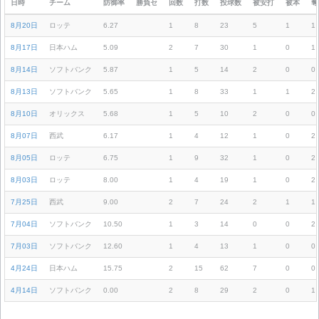
日時
チーム
防御率
勝負セ
回数
打数
投球数
被安打
被本
奪
8月20日
ロッテ
6.27
1
8
23
5
1
1
8月17日
日本ハム
5.09
2
7
30
1
0
1
8月14日
ソフトバンク
5.87
1
5
14
2
0
0
8月13日
ソフトバンク
5.65
1
8
33
1
1
2
8月10日
オリックス
5.68
1
5
10
2
0
0
8月07日
西武
6.17
1
4
12
1
0
2
8月05日
ロッテ
6.75
1
9
32
1
0
2
8月03日
ロッテ
8.00
1
4
19
1
0
2
7月25日
西武
9.00
2
7
24
2
1
1
7月04日
ソフトバンク
10.50
1
3
14
0
0
2
7月03日
ソフトバンク
12.60
1
4
13
1
0
0
4月24日
日本ハム
15.75
2
15
62
7
0
0
4月14日
ソフトバンク
0.00
2
8
29
2
0
1