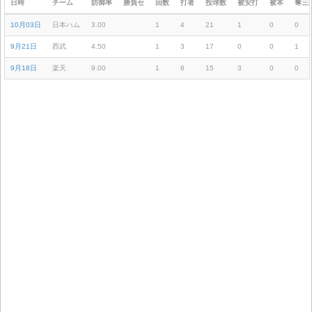
日時
チーム
防御率
勝負セ
回数
打者
投球数
被安打
被本
奪三
10月03日
日本ハム
3.00
1
4
21
1
0
0
9月21日
西武
4.50
1
3
17
0
0
1
9月18日
楽天
9.00
1
6
15
3
0
0