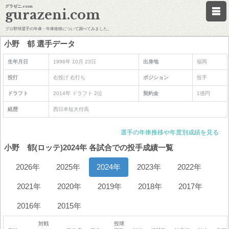
グラゼニ.com
gurazeni.com
プロ野球選手の年俸・年俸推移について調べてみました。
小野 郁 選手データ
生年月日
1996年 10月 23日
出身地
福岡
投打
右投げ 右打ち
ポジション
投手
ドラフト
2014年 ドラフト 2位
契約金
1億円
経歴
西日本短大付高
選手の年俸推移や年度別成績を見る
小野 郁(ロッテ)2024年 各試合での投手成績一覧
2026年
2025年
2024年
2023年
2022年
2021年
2020年
2019年
2018年
2017年
2016年
2015年
対戦
投球