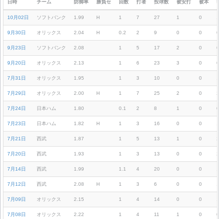
日時
チーム
防御率
勝負セ
回数
打者
投球数
被安打
被本
10月02日
ソフトバンク
1.99
H
1
7
27
1
0
9月30日
オリックス
2.04
H
0.2
2
9
0
0
9月23日
ソフトバンク
2.08
1
5
17
2
0
9月20日
オリックス
2.13
1
6
23
3
0
7月31日
オリックス
1.95
1
3
10
0
0
7月29日
オリックス
2.00
H
1
7
25
2
0
7月24日
日本ハム
1.80
0.1
2
8
1
0
7月23日
日本ハム
1.82
H
1
3
16
0
0
7月21日
西武
1.87
1
5
13
1
0
7月20日
西武
1.93
1
3
13
0
0
7月14日
西武
1.99
1.1
4
20
0
0
7月12日
西武
2.08
H
1
3
6
0
0
7月09日
オリックス
2.15
1
4
14
0
0
7月08日
オリックス
2.22
1
4
11
1
0