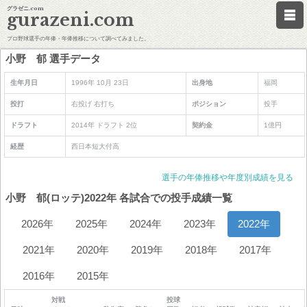
グラゼニ.com
gurazeni.com
プロ野球選手の年俸・年俸推移について調べてみました。
小野 郁 選手データ
生年月日
1996年 10月 23日
出身地
福岡
投打
右投げ 右打ち
ポジション
投手
ドラフト
2014年 ドラフト 2位
契約金
1億円
経歴
西日本短大付高
選手の年俸推移や年度別成績を見る
小野 郁(ロッテ)2022年 各試合での投手成績一覧
2026年
2025年
2024年
2023年
2022年
2021年
2020年
2019年
2018年
2017年
2016年
2015年
対戦
投球