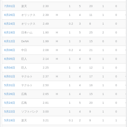
7月01日
楽天
2.30
1
5
20
1
0
6月26日
オリックス
2.39
H
1
4
11
1
0
6月24日
オリックス
2.49
0.2
3
8
1
0
6月19日
日本ハム
1.90
H
1
5
25
2
0
6月12日
DeNA
1.99
H
1
3
15
0
0
6月08日
中日
2.08
H
0.2
4
21
1
0
6月05日
巨人
2.14
H
1
4
9
1
0
6月04日
巨人
2.25
1
4
12
1
0
6月01日
ヤクルト
2.37
H
1
4
17
1
0
5月31日
ヤクルト
2.50
1
4
16
1
0
5月26日
広島
2.65
H
1
4
15
1
0
5月24日
広島
2.81
1
5
20
1
0
5月22日
ソフトバンク
3.00
1
4
9
1
0
5月19日
楽天
3.21
0.1
2
9
1
1