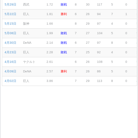
5月29日
西武
1.72
敗戦
8
30
117
5
0
5月22日
巨人
1.81
勝利
6
26
94
7
1
5月15日
阪神
1.66
8
29
97
4
0
5月08日
巨人
1.99
敗戦
7
27
104
5
0
4月30日
DeNA
2.14
敗戦
6
27
97
8
0
4月23日
巨人
2.28
敗戦
7
25
92
4
0
4月16日
ヤクルト
2.61
6
26
108
5
0
4月09日
DeNA
2.57
勝利
7
26
86
5
0
4月02日
巨人
3.86
7
29
113
8
0