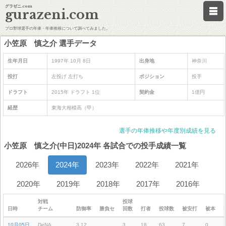
グラゼニ.com
gurazeni.com
プロ野球選手の年俸・年俸推移について調べてみました。
小笠原 慎之介 選手データ
生年月日
1997年 10月 8日
出身地
神奈川
投打
左投げ 左打ち
ポジション
投手
ドラフト
2015年 ドラフト 1位
契約金
1億円
経歴
東海大相模高（甲）
選手の年俸推移や年度別成績を見る
小笠原 慎之介(中日)2024年 各試合での投手成績一覧
2026年
2024年
2023年
2022年
2021年
2020年
2019年
2018年
2017年
2016年
対戦
投球
日時
チーム
防御率
勝負セ
回数
打者
投球数
被安打
被本
10月05日
DeNA
3.12
3
18
63
7
0