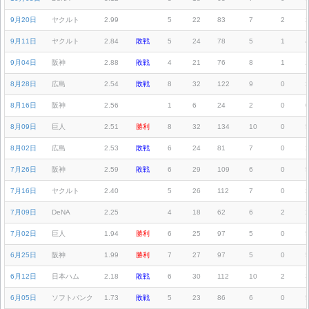
9月20日
ヤクルト
2.99
5
22
83
7
2
9月11日
ヤクルト
2.84
敗戦
5
24
78
5
1
9月04日
阪神
2.88
敗戦
4
21
76
8
1
8月28日
広島
2.54
敗戦
8
32
122
9
0
8月16日
阪神
2.56
1
6
24
2
0
8月09日
巨人
2.51
勝利
8
32
134
10
0
8月02日
広島
2.53
敗戦
6
24
81
7
0
7月26日
阪神
2.59
敗戦
6
29
109
6
0
7月16日
ヤクルト
2.40
5
26
112
7
0
7月09日
DeNA
2.25
4
18
62
6
2
7月02日
巨人
1.94
勝利
6
25
97
5
0
6月25日
阪神
1.99
勝利
7
27
97
5
0
6月12日
日本ハム
2.18
敗戦
6
30
112
10
2
6月05日
ソフトバンク
1.73
敗戦
5
23
86
6
0