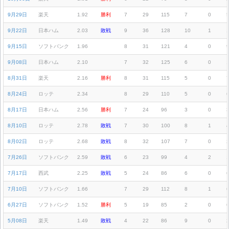
9月29日
楽天
1.92
勝利
7
29
115
7
0
9月22日
日本ハム
2.03
敗戦
9
36
128
10
1
9月15日
ソフトバンク
1.96
8
31
121
4
0
9月08日
日本ハム
2.10
7
32
125
6
0
8月31日
楽天
2.16
勝利
8
31
115
5
0
8月24日
ロッテ
2.34
8
29
110
5
0
8月17日
日本ハム
2.56
勝利
7
24
96
3
0
8月10日
ロッテ
2.78
敗戦
7
30
100
8
1
8月02日
ロッテ
2.68
敗戦
8
32
107
7
0
7月26日
ソフトバンク
2.59
敗戦
6
23
99
4
2
7月17日
西武
2.25
敗戦
5
24
86
6
0
7月10日
ソフトバンク
1.66
7
29
112
8
1
6月27日
ソフトバンク
1.52
勝利
5
19
85
2
0
5月08日
楽天
1.49
敗戦
4
22
86
9
0