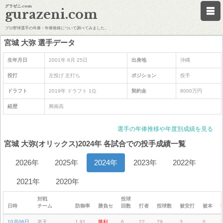
グラゼニ.com
gurazeni.com
プロ野球選手の年俸・年俸推移について調べてみました。
宮城 大弥 選手データ
生年月日
2001年 8月 25日
出身地
沖縄
投打
左投げ 左打ち
ポジション
投手
ドラフト
2019年 ドラフト 1位
契約金
8000万円
経歴
興南高
選手の年俸推移や年度別成績を見る
宮城 大弥(オリックス)2024年 各試合での投手成績一覧
2026年
2025年
2024年
2023年
2022年
2021年
2020年
対戦
投球
日時
チーム
防御率
勝負セ
回数
打者
投球数
被安打
被本
10月06日
楽天
1.91
勝利
6
22
79
3
0