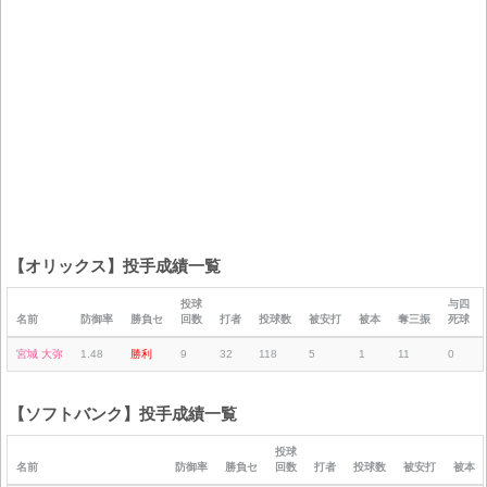
【オリックス】投手成績一覧
投球
与四
名前
防御率
勝負セ
回数
打者
投球数
被安打
被本
奪三振
死球
宮城 大弥
1.48
勝利
9
32
118
5
1
11
0
【ソフトバンク】投手成績一覧
投球
名前
防御率
勝負セ
回数
打者
投球数
被安打
被本