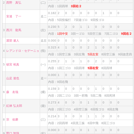
2
西野 真弘
(二)
内容：1回四球
3回右２
0.182
2
0
0
0
0
0
1
0
0
安達 了一
走二
内容：5回投犠打 7回遊ゴロ 9回投ゴロ
0.230
5
2
0
1
1
0
0
0
0
3
西川 龍馬
(左)
内容：
1回中安
3回一ゴロ 5回空三振 7回二ゴロ
9回右
渡部 遼人
走左
0.000
0
0
0
0
0
0
0
0
0
0.315
4
1
0
0
2
1
0
0
0
4
レアンドロ・セデーニョ
(指)
内容：1回空三振 3回左飛
5回左安
8回空三振 9回故意
0.255
2
1
0
1
0
2
0
0
0
5
頓宮 裕真
(一)
内容：1回三ゴロ 3回四球
5回右安
8回四球
0.000
1
0
0
0
0
0
0
0
0
山足 達也
走一
内容：9回右飛
0.159
3
0
0
0
0
1
0
0
0
6
森 友哉
(捕)
内容：2回二ゴロ 3回一邪飛 5回二飛 8回死球
0.273
4
0
0
0
1
0
0
0
0
7
紅林 弘太郎
(遊)
内容：2回三ゴロ 4回空三振 6回投ゴロ 8回左飛
0.214
3
0
0
0
1
1
0
0
0
8
宗 佑磨
(三)
内容：2回四球 4回見三振 6回中飛 8回三ゴロ
0.000
3
0
0
0
1
1
0
0
0
9
野口 智哉
(右)