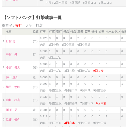
内容：2回空三振 4回死球 6回遊ゴロ 9回二ゴロ
【ソフトバンク】打撃成績一覧
※赤字：
安打
太字：
打点
名前
位置
打率
打席
安打
得点
打点
三振
四死
犠打
盗塁
ホームラン
失策
0.125
3
0
0
0
2
0
0
0
0
0
1
野村 勇
(二)
内容：1回中飛 3回空三振 6回空三振
0.300
1
0
0
0
0
0
0
0
0
0
中村 晃
打
内容：9回二ゴロ
0.286
4
1
0
0
0
0
0
0
0
0
2
今宮 健太
(遊)
内容：1回一ゴロ 3回右飛 6回遊ゴロ
9回左安
仲田 慶介
走
0.000
0
0
0
0
0
0
0
0
0
0
0.299
4
0
0
0
2
0
0
0
0
1
3
柳田 悠岐
(右)
内容：1回空三振 4回遊ゴロ 6回中飛 9回空三振
0.230
4
1
0
0
1
0
0
0
0
0
4
山川 穂高
(一)
内容：2回空三振 4回捕邪飛 7回捕ゴロ
9回中安
川瀬 晃
走
0.286
0
0
0
0
0
0
0
0
0
0
0.318
4
1
1
1
2
0
0
0
1
0
5
近藤 健介
(左)
内容：2回三ゴロ
4回右本
7回空三振 9回空三振