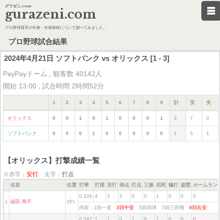
グラゼニ.com
gurazeni.com
プロ野球選手の年俸・年俸推移について調べてみました。
プロ野球試合結果
2024年4月21日 ソフトバンク vs オリックス [1 - 3]
PayPayドーム , 観客数 40142人
開始 13:00 , 試合時間 2時間52分
1
2
3
4
5
6
7
8
9
計
安
失
オリックス
0
0
1
0
1
0
0
0
1
3
7
0
ソフトバンク
0
0
0
1
0
0
0
0
0
1
5
1
【オリックス】打撃成績一覧
※赤字：
安打
太字：
打点
名前
位置
打率
打席
安打
得点
打点
三振
四死
犠打
盗塁
ホームラン
0.320
4
2
3
0
0
1
0
0
0
1
福田 周平
(中)
内容：1回一直
3回中安
5回四球 7回三邪飛
9回右安
0.347
1
1
0
1
0
1
0
0
0