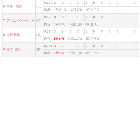
0.179
3
0
0
0
1
0
0
0
0
0
6
栗原 陵矢
(三)
内容：2回遊ゴロ 4回中飛 7回空三振
0.175
3
0
0
0
1
0
0
0
0
0
7
アダム・ウォーカー
(指)
内容：3回中飛 5回空三振 8回右飛
0.214
3
1
0
0
1
0
0
0
0
0
8
海野 隆司
(捕)
内容：
3回右安
5回二ゴロ 8回空三振
0.154
3
1
0
0
1
0
0
0
0
0
9
緒方 理貢
(中)
内容：
3回中安
5回見三振 8回三ゴロ