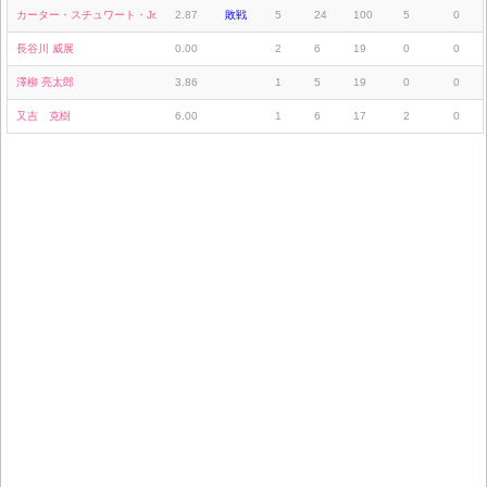
カーター・スチュワート・Jr.
2.87
敗戦
5
24
100
5
0
長谷川 威展
0.00
2
6
19
0
0
澤柳 亮太郎
3.86
1
5
19
0
0
又吉 克樹
6.00
1
6
17
2
0