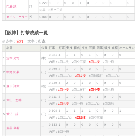
0.220
1
0
0
0
1
0
0
0
0
0
門脇 誠
打
内容：8回空三振
カイル・ケラー
投
0.000
0
0
0
0
0
0
0
0
0
0
【阪神】打撃成績一覧
※赤字：
安打
太字：
打点
名前
位置
打率
打席
安打
得点
打点
三振
四死
犠打
盗塁
ホームラン
0.281
4
1
1
0
1
0
0
0
0
1
近本 光司
(中)
内容：1回二失 2回空三振
5回二安
7回中飛
0.269
3
1
0
0
0
0
1
0
0
2
中野 拓夢
(二)
内容：1回二ゴロ
3回左安
5回捕犠打 8回二ゴロ
0.239
4
2
0
1
0
0
0
0
0
3
森下 翔太
(右)
内容：
1回中安
3回二併打
5回中安
8回右飛
0.211
3
1
0
0
0
1
0
0
0
4
大山 悠輔
(一)
内容：
1回右安
3回中飛 5回二ゴロ 8回四球
0.304
3
1
1
1
1
0
0
0
1
5
渡辺 諒
(三)
内容：1回二ゴロ
4回左本
6回空三振
0.333
1
0
0
0
0
0
0
0
0
熊谷 敬宥
三
内容：8回中飛