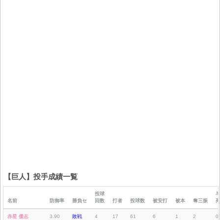
【巨人】投手成績一覧
投球
名前
防御率
勝負セ
回数
打者
投球数
被安打
被本
奪三振
赤星 優志
3.90
敗戦
4
17
61
6
1
2
0