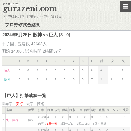
グラゼニ.com
gurazeni.com
プロ野球選手の年俸・年俸推移について調べてみました。
プロ野球試合結果
2024年5月25日 阪神 vs 巨人 [3 - 0]
甲子園 , 観客数 42608人
開始 14:00 , 試合時間 2時間37分
1
2
3
4
5
6
7
8
9
計
安
失
巨人
0
0
0
0
0
0
0
0
0
0
4
1
阪神
0
1
0
1
1
0
0
0
X
3
8
1
【巨人】打撃成績一覧
※赤字：
安打
太字：
打点
名前
位置
打率
打席
安打
得点
打点
三振
四死
犠打
盗塁
ホームラン
失策
0.280
4
1
0
0
1
0
0
0
0
0
1
丸 佳浩
(左)
内容：
1回中安
3回一ゴロ 5回二ゴロ 8回空三振
0.259
4
1
0
0
1
0
0
0
0
0