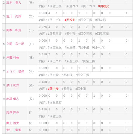
2
坂本 勇人
(三)
内容：1回空三振 3回遊ゴロ 6回二ゴロ
9回右安
0.263
4
1
0
0
1
0
0
0
0
1
3
吉川 尚輝
(二)
内容：1回二ゴロ
4回投安
6回空三振 9回左飛
0.275
4
0
0
0
3
0
0
0
0
0
4
岡本 和真
(一)
内容：1回見三振 4回中飛 6回空三振 9回見三振
0.000
4
0
0
0
1
0
0
0
0
0
5
立岡 宗一郎
(右)
内容：2回空三振 4回三飛 7回中飛 9回一ゴロ
0.310
3
0
0
0
2
0
0
0
0
0
6
岸田 行倫
(捕)
内容：2回三ゴロ 4回空三振 7回空三振
0.239
3
0
0
0
1
0
0
0
0
0
7
オコエ 瑠偉
(中)
内容：2回右飛 5回右飛 7回空三振
0.188
3
1
0
0
0
0
0
0
0
0
8
泉口 友汰
(遊)
内容：
3回中安
5回遊失 8回中飛
0.000
0
0
0
0
0
0
1
0
0
0
9
赤星 優志
(投)
内容：3回投犠打
0.218
1
0
0
0
1
0
0
0
0
0
萩尾 匡也
打
内容：5回空三振
井上 温大
投
0.000
0
0
0
0
0
0
0
0
0
0
大江 竜聖
投
0.000
0
0
0
0
0
0
0
0
0
0