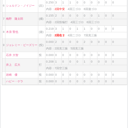
0.250
3
1
1
0
0
0
0
0
0
6
シェルドン・ノイジー
(左)
内容：
2回中安
4回三ゴロ 6回遊ゴロ
0.155
2
0
0
0
0
0
1
0
0
7
梅野 隆太郎
(捕)
内容：2回投犠打 4回三ゴロ 6回三ゴロ
0.219
3
1
0
1
1
0
0
0
0
8
木浪 聖也
(遊)
内容：
2回右２
4回二ゴロ 7回見三振
0.000
2
0
0
0
2
0
0
0
0
9
ジェレミー・ビーズリー
(投)
内容：2回見三振 5回見三振
石井 大智
投
0.000
0
0
0
0
0
0
0
0
0
0.208
1
0
0
0
1
0
0
0
0
井上 広大
打
内容：7回空三振
岩崎 優
投
0.000
0
0
0
0
0
0
0
0
0
ハビー・ゲラ
投
0.000
0
0
0
0
0
0
0
0
0