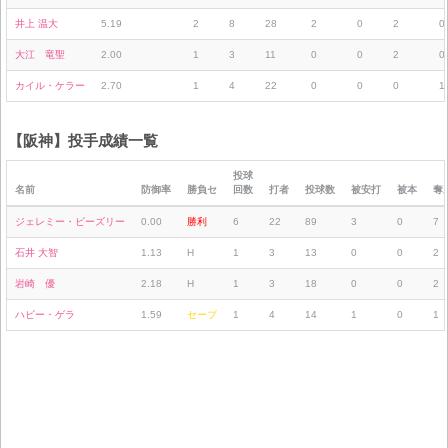
井上 温大
5.19
2
8
28
2
0
2
0
大江 竜聖
2.00
1
3
11
0
0
2
0
カイル・ケラー
2.70
1
4
22
0
0
0
1
【阪神】投手成績一覧
投球
名前
防御率
勝負セ
回数
打者
投球数
被安打
被本
奪
ジェレミー・ビーズリー
0.00
勝利
6
22
89
3
0
7
石井 大智
1.13
H
1
3
13
0
0
2
岩崎 優
2.18
H
1
3
18
0
0
2
ハビー・ゲラ
1.59
セーブ
1
4
14
1
0
1