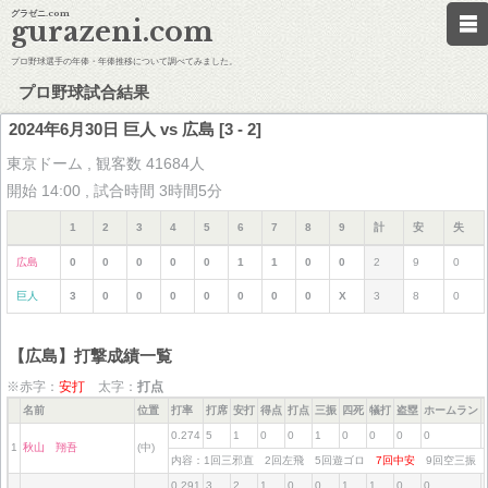
グラゼニ.com
gurazeni.com
プロ野球選手の年俸・年俸推移について調べてみました。
プロ野球試合結果
2024年6月30日 巨人 vs 広島 [3 - 2]
東京ドーム , 観客数 41684人
開始 14:00 , 試合時間 3時間5分
1
2
3
4
5
6
7
8
9
計
安
失
広島
0
0
0
0
0
1
1
0
0
2
9
0
巨人
3
0
0
0
0
0
0
0
X
3
8
0
【広島】打撃成績一覧
※赤字：
安打
太字：
打点
名前
位置
打率
打席
安打
得点
打点
三振
四死
犠打
盗塁
ホームラン
0.274
5
1
0
0
1
0
0
0
0
1
秋山 翔吾
(中)
内容：1回三邪直 2回左飛 5回遊ゴロ
7回中安
9回空三振
0.291
3
2
1
0
0
1
1
0
0