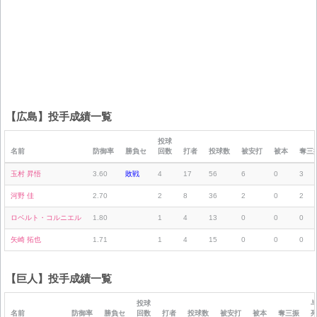
【広島】投手成績一覧
投球
名前
防御率
勝負セ
回数
打者
投球数
被安打
被本
奪三
玉村 昇悟
3.60
敗戦
4
17
56
6
0
3
河野 佳
2.70
2
8
36
2
0
2
ロベルト・コルニエル
1.80
1
4
13
0
0
0
矢崎 拓也
1.71
1
4
15
0
0
0
【巨人】投手成績一覧
投球
名前
防御率
勝負セ
回数
打者
投球数
被安打
被本
奪三振