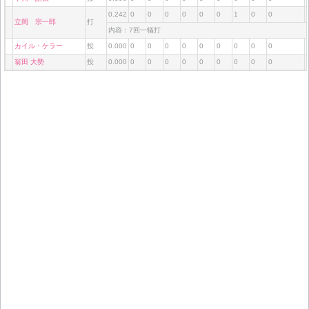
0.242
0
0
0
0
0
0
1
0
0
立岡 宗一郎
打
内容：7回一犠打
カイル・ケラー
投
0.000
0
0
0
0
0
0
0
0
0
翁田 大勢
投
0.000
0
0
0
0
0
0
0
0
0