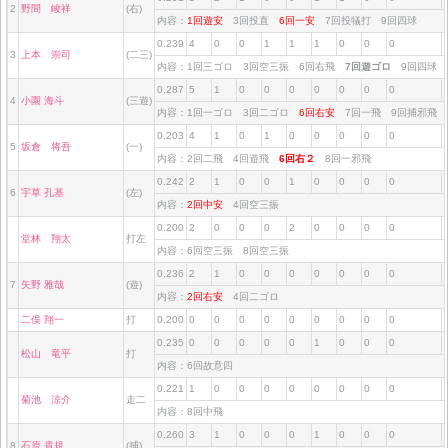
2
野間 峻祥
(右)
内容：
1回遊安
3回投直
6回一安
7回投犠打 9回四球
0.239
4
0
0
1
1
1
0
0
0
3
上本 崇司
(二三)
内容：1回三ゴロ 3回空三振 6回右飛
7回遊ゴロ
9回四球
0.287
5
1
0
0
0
0
0
0
0
4
小園 海斗
(三遊)
内容：1回一ゴロ 3回二ゴロ
6回右安
7回一飛 9回捕邪飛
0.203
4
1
0
1
0
0
0
0
0
5
坂倉 将吾
(一)
内容：2回二飛 4回遊飛
6回右２
8回一邪飛
0.242
2
1
0
0
1
0
0
0
0
6
宇草 孔基
(左)
内容：
2回中安
4回空三振
0.200
2
0
0
0
2
0
0
0
0
堂林 翔太
打左
内容：6回空三振 8回空三振
0.236
2
1
0
0
0
0
0
0
0
7
矢野 雅哉
(遊)
内容：
2回右安
4回二ゴロ
二俣 翔一
打
0.200
0
0
0
0
0
0
0
0
0
0.235
0
0
0
0
0
1
0
0
0
松山 竜平
打
内容：6回故意四
0.221
1
0
0
0
0
0
0
0
0
菊池 涼介
走二
内容：8回中飛
0.260
3
1
0
0
0
1
0
0
0
8
石原 貴規
(捕)