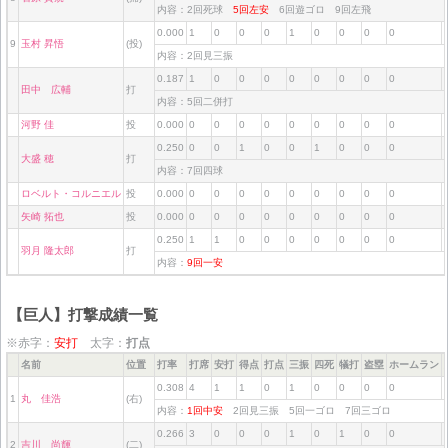
内容：2回死球
5回左安
6回遊ゴロ 9回左飛
0.000
1
0
0
0
1
0
0
0
0
9
玉村 昇悟
(投)
内容：2回見三振
0.187
1
0
0
0
0
0
0
0
0
田中 広輔
打
内容：5回二併打
河野 佳
投
0.000
0
0
0
0
0
0
0
0
0
0.250
0
0
1
0
0
1
0
0
0
大盛 穂
打
内容：7回四球
ロベルト・コルニエル
投
0.000
0
0
0
0
0
0
0
0
0
矢崎 拓也
投
0.000
0
0
0
0
0
0
0
0
0
0.250
1
1
0
0
0
0
0
0
0
羽月 隆太郎
打
内容：
9回一安
【巨人】打撃成績一覧
※赤字：
安打
太字：
打点
名前
位置
打率
打席
安打
得点
打点
三振
四死
犠打
盗塁
ホームラン
0.308
4
1
1
0
1
0
0
0
0
1
丸 佳浩
(右)
内容：
1回中安
2回見三振 5回一ゴロ 7回三ゴロ
0.266
3
0
0
0
1
0
1
0
0
2
吉川 尚輝
(二)