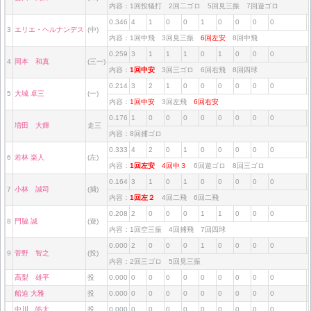
内容：1回投犠打 2回二ゴロ 5回見三振 7回遊ゴロ
0.346
4
1
0
0
1
0
0
0
0
3
エリエ・ヘルナンデス
(中)
内容：1回中飛 3回見三振
6回左安
8回中飛
0.259
3
1
1
1
0
1
0
0
0
4
岡本 和真
(三一)
内容：
1回中安
3回三ゴロ 6回右飛 8回四球
0.214
3
2
1
0
0
0
0
0
0
5
大城 卓三
(一)
内容：
1回中安
3回左飛
6回右安
0.176
1
0
0
0
0
0
0
0
0
増田 大輝
走三
内容：8回捕ゴロ
0.333
4
2
0
1
0
0
0
0
0
6
若林 楽人
(左)
内容：
1回左安
4回中３
6回遊ゴロ 8回三ゴロ
0.164
3
1
0
1
0
0
0
0
0
7
小林 誠司
(捕)
内容：
1回左２
4回二飛 6回二飛
0.208
2
0
0
0
1
1
0
0
0
8
門脇 誠
(遊)
内容：1回空三振 4回捕飛 7回四球
0.000
2
0
0
0
1
0
0
0
0
9
菅野 智之
(投)
内容：2回三ゴロ 5回見三振
高梨 雄平
投
0.000
0
0
0
0
0
0
0
0
0
船迫 大雅
投
0.000
0
0
0
0
0
0
0
0
0
中川 皓太
投
0.000
0
0
0
0
0
0
0
0
0